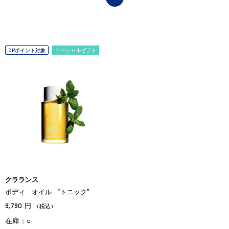
OPポイント対象
ソーシャルギフト
クラランス
ボディ オイル ”トニック”
9,790
円
（税込）
在庫：○