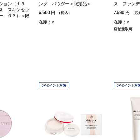
ション（１３
ング パウダー＜限定品＞
ス ファンデ
ス スキンセッ
5,500
7,590
円
円
（税込）
（税
ー ０３）＜限
在庫：○
在庫：○
店舗受取可
OPポイント対象
OPポイント対