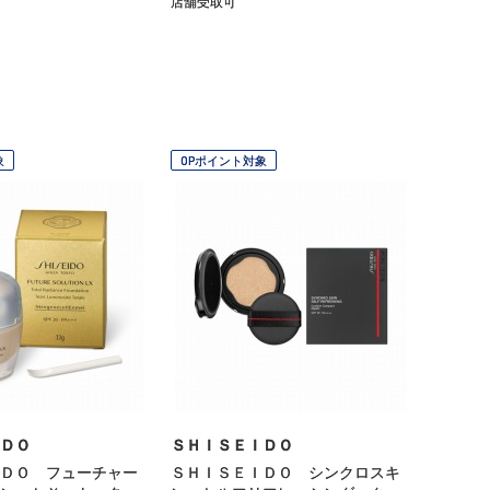
店舗受取可
象
OPポイント対象
ＤＯ
ＳＨＩＳＥＩＤＯ
ＤＯ フューチャー
ＳＨＩＳＥＩＤＯ シンクロスキ