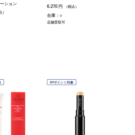
ーション
6,270
円
（税込）
込）
在庫：○
店舗受取可
象
OPポイント対象