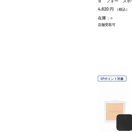
Ｂ フォー スポ
4,620
円
（税込）
在庫：○
店舗受取可
OPポイント対象