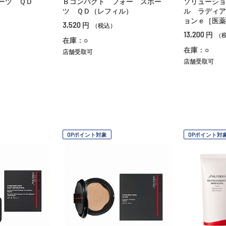
ーツ ＱＤ
Ｂコンパクト フォー スポー
ソリューショ
ツ ＱＤ（レフィル）
ル ラディア
ョンｅ［医薬
3,520
円
（税込）
13,200
円
（
在庫：○
在庫：○
店舗受取可
店舗受取可
OPポイント対象
OPポイント対