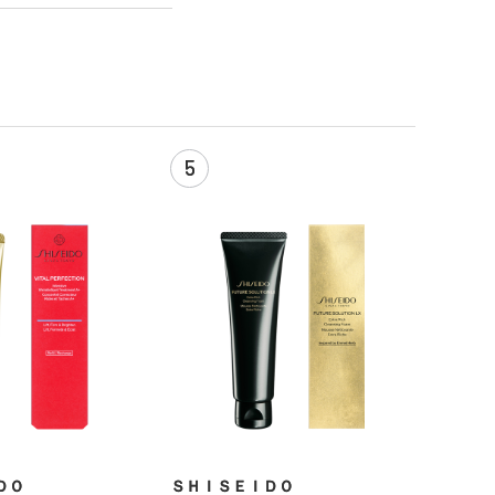
5
ＤＯ
ＳＨＩＳＥＩＤＯ