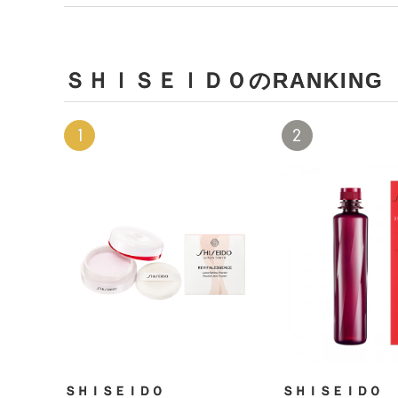
ＳＨＩＳＥＩＤＯのRANKING
1
2
ＳＨＩＳＥＩＤＯ
ＳＨＩＳＥＩＤＯ