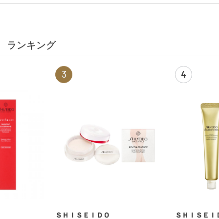
ランキング
3
4
ＳＨＩＳＥＩＤＯ
ＳＨＩＳＥＩ