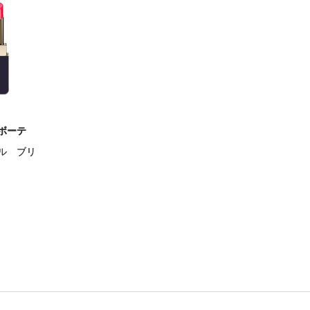
ボーテ
ル ブリ