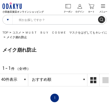
小田急百貨店オンラインショッピング
クーポン
ログイン
カート
メニュー
TOP
コスメ
ＭＵＳＴ ＢＵＹ ＣＯＳＭＥ マスクをはずしてもキレイに
メイク崩れ防止
メイク崩れ防止
1 - 1
1
件 （全
件）
1