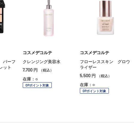
コスメデコルテ
コスメデコルテ
 パーフ
クレンジング美容水
フローレススキン グロウ
レット
ライザー
7,700
円
（税込）
5,500
円
（税込）
在庫：○
在庫：○
OPポイント対象
OPポイント対象