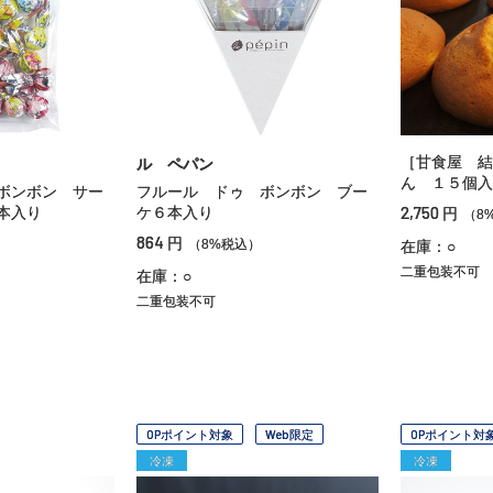
［甘食屋 結
ル ペパン
ん １５個入
ボンボン サー
フルール ドゥ ボンボン ブー
2,750
本入り
ケ６本入り
円
（8
864
円
）
（8%税込）
在庫：○
二重包装不可
在庫：○
二重包装不可
OPポイント対象
Web限定
OPポイント対
冷凍
冷凍