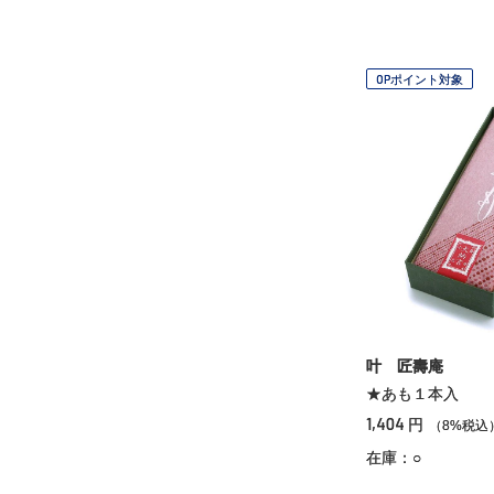
OPポイント対象
叶 匠壽庵
★あも１本入
1,404
円
（8%税込
在庫：○