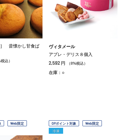
］ 昔懐かし甘食ぱ
ヴィタメール
アプレ・デリス８個入
%税込）
2,592
円
（8%税込）
在庫：○
象
Web限定
OPポイント対象
Web限定
冷凍