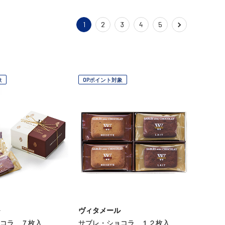
1
2
3
4
5
象
OPポイント対象
ヴィタメール
コラ ７枚入
サブレ・ショコラ １２枚入