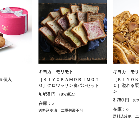
キヨカ モリモト
キヨカ モリ
５個入
［ＫＩＹＯＫＡＭＯＲＩＭＯＴ
［ＫＩＹＯＫ
Ｏ］クロワッサン食パンセット
Ｏ］溢れる栗
）
ン
4,456
円
（8%税込）
3,780
円
（8
在庫：○
在庫：○
送料込冷凍
二重包装不可
送料込冷凍
二