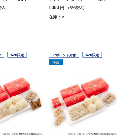
1,080
円
税込）
（8%税込）
在庫：○
象
Web限定
OPポイント対象
Web限定
冷蔵