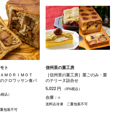
モト
信州里の菓工房
ＡＭＯＲＩＭＯＴ
［信州里の菓工房］栗ごのみ・栗
のクロワッサン食パ
のテリーヌ詰合せ
5,022
円
（8%税込）
%税込）
在庫：○
送料込冷凍
二重包装不可
重包装不可