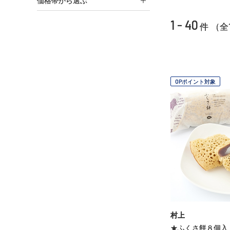
価格帯から選ぶ
1 - 40
件 （全
OPポイント対象
村上
★ふくさ餅８個入