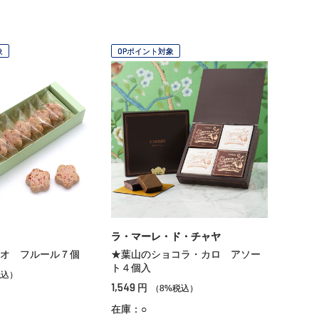
象
OPポイント対象
ラ・マーレ・ド・チャヤ
オ フルール７個
★葉山のショコラ・カロ アソー
ト４個入
税込）
1,549
円
（8%税込）
在庫：○