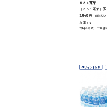
５５１蓬莱
［５５１蓬莱］豚
3,640
円
（8%税込
在庫：○
送料込冷蔵
二重包
OPポイント対象