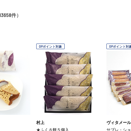
13658
件）
OPポイント対象
OPポイント対
村上
ヴィタメール
★ふくさ餅５個入
サブレ・ショ