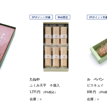
OPポイント対象
Web限定
OPポイント対
たねや
ル ペパン
ふくみ天平 ６個入
ビスキュイ 
1,771
918
円
円
）
（8%税込）
（8%
在庫：○
在庫：○