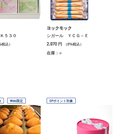
ヨックモック
Ｋ５３０
シガール ＹＣＧ－Ｅ
2,970
円
%税込）
（8%税込）
在庫：○
象
Web限定
OPポイント対象