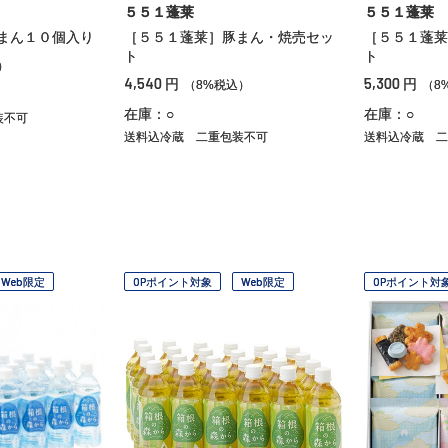
５５１蓬莱
５５１蓬莱
まん１０個入り
［５５１蓬莱］豚まん・焼売セッ
［５５１蓬莱
ト
ト
）
4,540
5,300
円
円
（8%税込）
（8
在庫：○
在庫：○
装不可
送料込冷蔵
二重包装不可
送料込冷蔵
二
Web限定
OPポイント対象
Web限定
OPポイント対