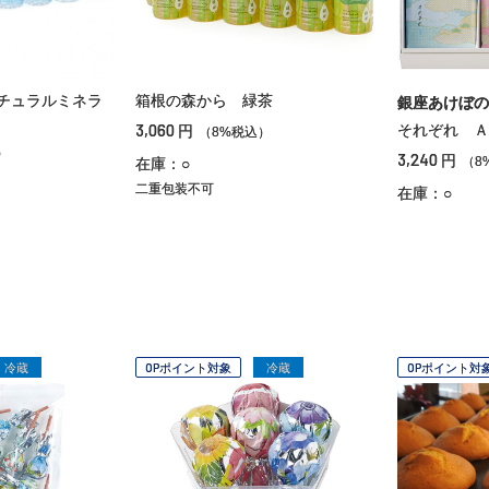
チュラルミネラ
箱根の森から 緑茶
銀座あけぼの
3,060
それぞれ Ａ
円
（8%税込）
）
3,240
円
（8
在庫：○
二重包装不可
在庫：○
冷蔵
OPポイント対象
冷蔵
OPポイント対