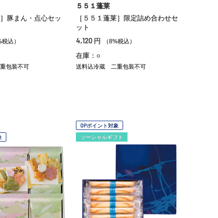
５５１蓬莱
］豚まん・点心セッ
［５５１蓬莱］限定詰め合わせセ
ット
4,120
円
%税込）
（8%税込）
在庫：○
重包装不可
送料込冷蔵
二重包装不可
OPポイント対象
象
ソーシャルギフト