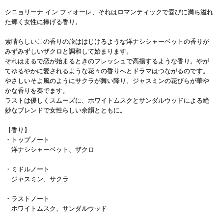
シニョリーナ イン フィオーレ、それはロマンティックで喜びに満ち溢れ
た輝く女性に捧げる香り。
素晴らしいこの香りの旅ははじけるような洋ナシシャーベットの香りが
みずみずしいザクロと調和して始まります。
それはまるで恋が始まるときのフレッシュで高揚するような香り。やが
てゆるやかに愛されるような花々の香りへとドラマはつながるのです。
やさしいそよ風のようにサクラが舞い降り、ジャスミンの花びらが華や
かな香りを奏でます。
ラストは優しくスムーズに、ホワイトムスクとサンダルウッドによる絶
妙なブレンドで女性らしい余韻とともに。
【香り】
・トップノート
洋ナシシャーベット、ザクロ
・ミドルノート
ジャスミン、サクラ
・ラストノート
ホワイトムスク、サンダルウッド