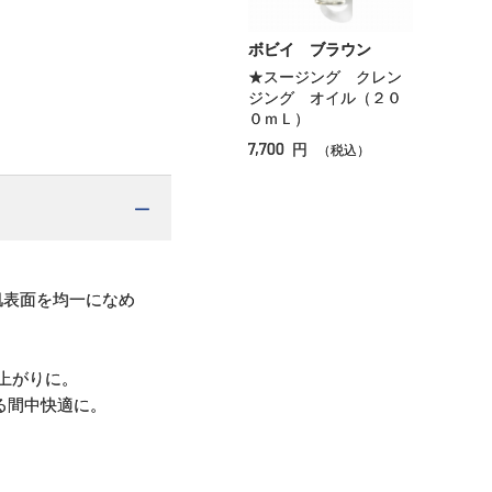
ボビイ ブラウン
★スージング クレン
ジング オイル（２０
０ｍＬ）
7,700
円
（税込）
肌表面を均一になめ
上がりに。
る間中快適に。