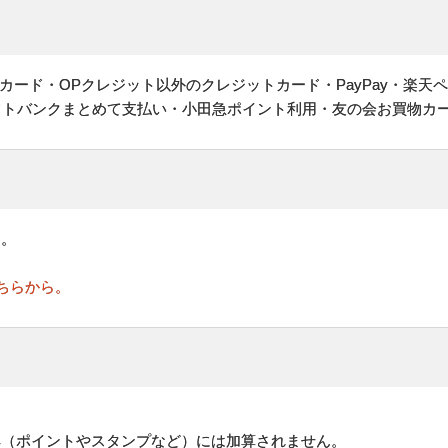
ヤルカード・OPクレジット以外のクレジットカード・PayPay・楽天
フトバンクまとめて支払い・小田急ポイント利用・友の会お買物カ
す。
ちらから。
。
典（ポイントやスタンプなど）には加算されません。