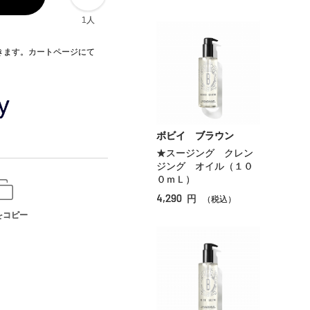
1人
できます。カートページにて
ボビイ ブラウン
★スージング クレン
ジング オイル（１０
０ｍＬ）
4,290
円
（税込）
をコピー