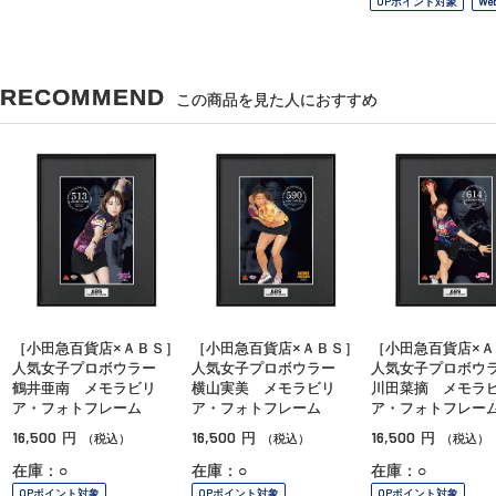
OPポイント対象
We
RECOMMEND
この商品を見た人におすすめ
［小田急百貨店×ＡＢＳ］
［小田急百貨店×ＡＢＳ］
［小田急百貨店×Ａ
人気女子プロボウラー
人気女子プロボウラー
人気女子プロボ
鶴井亜南 メモラビリ
横山実美 メモラビリ
川田菜摘 メモラ
ア・フォトフレーム
ア・フォトフレーム
ア・フォトフレー
16,500
16,500
16,500
円
円
円
（税込）
（税込）
（税込）
在庫：○
在庫：○
在庫：○
OPポイント対象
OPポイント対象
OPポイント対象