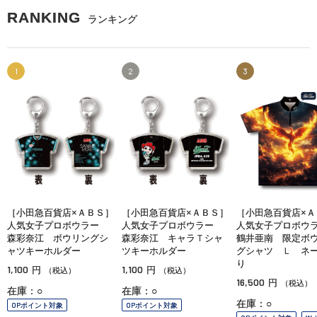
RANKING
ランキング
1
2
3
［小田急百貨店×ＡＢＳ］
［小田急百貨店×ＡＢＳ］
［小田急百貨店×Ａ
人気女子プロボウラー
人気女子プロボウラー
人気女子プロボ
森彩奈江 ボウリングシ
森彩奈江 キャラＴシャ
鶴井亜南 限定ボ
ャツキーホルダー
ツキーホルダー
グシャツ Ｌ ネ
り
1,100
1,100
円
円
（税込）
（税込）
16,500
円
（税込）
在庫：○
在庫：○
在庫：○
OPポイント対象
OPポイント対象