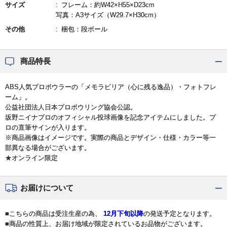
サイズ
フレーム：約W42×H55×D23cm
写真：A3サイズ（W29.7×H30cm）
その他
梱包：段ボール
商品特長
ABS人気プロボウラーの「メモラビリア（心に残る逸品）・フォトフレ
ーム」。
公益社団法人日本プロボウリング協会公認。
坂野ニイナプロのオフィシャル投球画像を記念アイテムにしました。プ
ロの直筆サインが入ります。
※商品画像はイメージです。実際の商品とデザイン・仕様・カラー等一
部異なる場合がございます。
★オンライン限定
お届けについて
■こちらの商品は受注生産の為、
12月下旬以降
の発送予定となります。
■商品の性質上、お届け地域が限定されているお品物がございます。