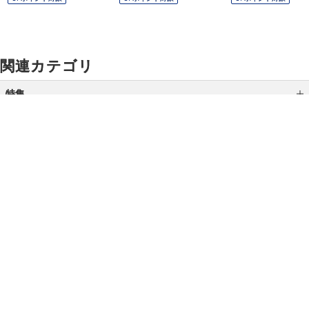
関連カテゴリ
特集
メオカミュゼ予約販売会
初夏を楽しむ涼味・涼菓
家飲み特集
ご利用ガイド
よくあるご質問
お問い合わせ
ジェントルマンズクローゼット革雑貨
オンラインショッピングに関する電話でのお問い合わせ
夏のグルメ＆スイーツ
0120-185-550
マンゴー＆さくらんぼ特集
受付時間 10:00〜18:00（休業日を除く）
小田急の父の日（魔王）
土用の丑の日 うなぎ特集