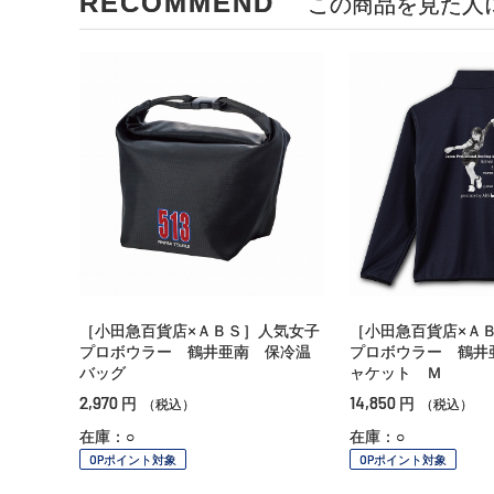
RECOMMEND
この商品を見た人
［小田急百貨店×ＡＢＳ］人気女子
［小田急百貨店×Ａ
プロボウラー 鶴井亜南 保冷温
プロボウラー 鶴井
バッグ
ャケット Ｍ
2,970
14,850
円
円
（税込）
（税込）
在庫：○
在庫：○
OPポイント対象
OPポイント対象