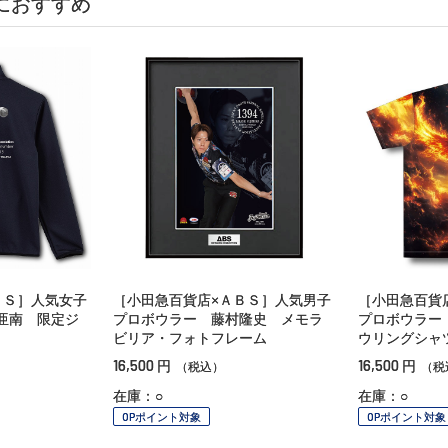
におすすめ
ＢＳ］人気女子
［小田急百貨店×ＡＢＳ］人気男子
［小田急百貨
亜南 限定ジ
プロボウラー 藤村隆史 メモラ
プロボウラー
ビリア・フォトフレーム
ウリングシャ
16,500
16,500
円
円
（税込）
（税
在庫：○
在庫：○
OPポイント対象
OPポイント対象