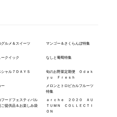
のグルメ＆スイーツ
マンゴー＆さくらんぼ特集
ュークイック
なしと葡萄特集
ペシャル７ＤＡＹＳ
旬のお野菜定期便 Ｏｄａｋ
ｙｕ Ｆｒｅｓｈ
カー
メロンとトロピカルフルーツ
特集
のフードフェスティバル
ａｒｃｈｅ ２０２０ ＡＵ
別ご提供品＆お楽しみ袋
ＴＵＭＮ ＣＯＬＬＥＣＴＩ
ＯＮ