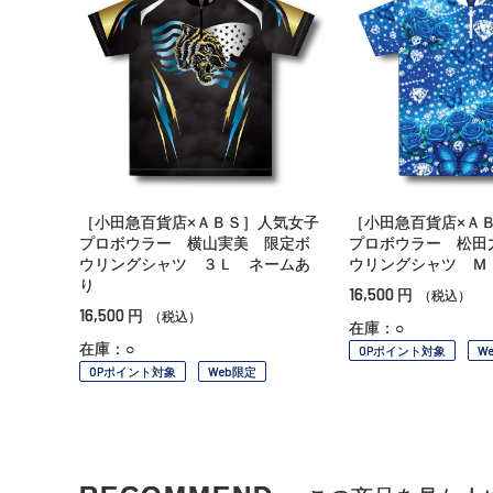
［小田急百貨店×ＡＢＳ］人気女子
［小田急百貨店×Ａ
プロボウラー 横山実美 限定ボ
プロボウラー 松田
ウリングシャツ ３Ｌ ネームあ
ウリングシャツ Ｍ
り
16,500
円
（税込）
16,500
円
（税込）
在庫：○
在庫：○
OPポイント対象
W
OPポイント対象
Web限定