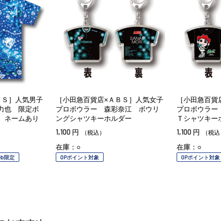
ＢＳ］人気男子
［小田急百貨店×ＡＢＳ］人気女子
［小田急百貨
力也 限定ボ
プロボウラー 森彩奈江 ボウリ
プロボウラー
 ネームあり
ングシャツキーホルダー
Ｔシャツキー
1,100
1,100
円
円
（税込）
（税込
在庫：○
在庫：○
eb限定
OPポイント対象
OPポイント対象