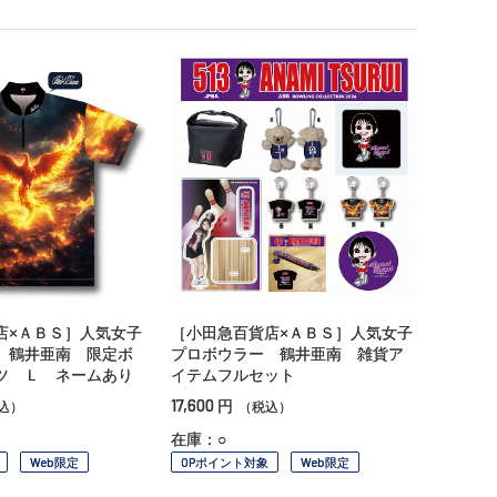
店×ＡＢＳ］人気女子
［小田急百貨店×ＡＢＳ］人気女子
 鶴井亜南 限定ボ
プロボウラー 鶴井亜南 雑貨ア
ツ Ｌ ネームあり
イテムフルセット
17,600
円
込）
（税込）
在庫：○
Web限定
OPポイント対象
Web限定