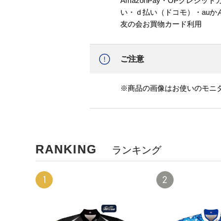
AmazonPay・OPクレジ
い・ｄ払い（ドコモ）・au
友の会お買物カード利用
ご注意
※商品の画像はお使いのモニ
RANKING
ランキング
1
2