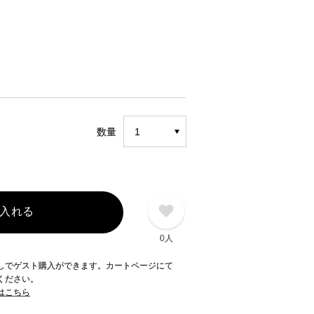
数量
入れる
0人
録なしでゲスト購入ができます。カートページにて
てください。
てはこちら