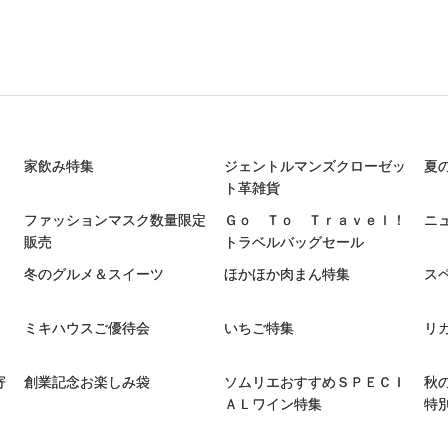
家飲み特集
ジェントルマンズクローゼッ
夏
ト革雑貨
ファッションマスク数量限定
Ｇｏ Ｔｏ Ｔｒａｖｅｌ！
ニ
販売
トラベルバッグセール
冬のグルメ＆スイーツ
ほかほか肉まん特集
ス
ミキハウスご優待会
いちご特集
リ
寄
創業記念お楽しみ袋
ソムリエおすすめＳＰＥＣＩ
秋
ＡＬワイン特集
特