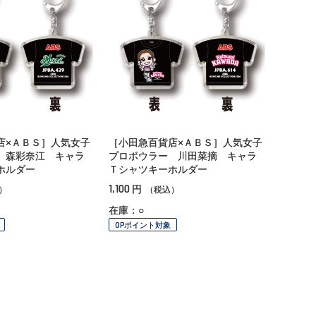
店×ＡＢＳ］人気女子
［小田急百貨店×ＡＢＳ］人気女子
 森彩奈江 キャラ
プロボウラー 川田菜摘 キャラ
ホルダー
Ｔシャツキーホルダー
1,100
円
）
（税込）
在庫：○
OPポイント対象