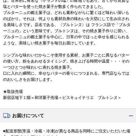
は、世界的に有名な〈ゲランドの塩〉の産地でもあり、古くから良質な
塩とバターを使った焼き菓子が数多く作られてきました。
ブルターニュの郷土菓子は、どれも素朴ながらに驚くほど味わい深いも
のばかり。それは、何よりも素材自身の味わいを大切にして生み出され
る美味しさです。店名である、〈ブルトンヌ〉は フランス語で「ブルタ
ーニュの」という意味です。ブルトンヌは、その焼き菓子作りに習い、
ブルターニュの郷土菓子を中心に、日常の中でほっと幸せを感じられる
ような、美味しい焼き菓子を毎日お届けしています。
シンプルな味わいだからこそ使用する素材、お菓子ごとに異なるバター
の使い方、粉をあわせるタイミング、焼き上げる時間や温度・・・その
一つひとつが味わいに表れる焼き菓子。
口に入れた瞬間に、幸せなバターの香りにつつまれる、専門店ならでは
のおいしさをお届けします。
★取扱売場
新宿店地下１階＝和洋菓子売場＜ビスキュイテリエ ブルトンヌ＞
お届けについて
■配送形態(常温・冷蔵・冷凍)が異なる商品を同時にご注文いただいた場