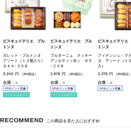
ビスキュイテリエ ブル
ビスキュイテリエ ブル
ビスキュイテリエ
トンヌ
トンヌ
トンヌ
ガレット・ブルトンヌ
ブルターニュ クッキー
フィナンシェ・マ
アソート（１３個入り）
アソルティ＜缶＞ ＢＳ
ヌ アソート（１
ＧＡＡ−３０Ｂ
−２４Ｂ
入）
3,240
2,678
2,376
円
円
円
（8%税込）
（8%税込）
（8%税込
在庫：○
在庫：○
在庫：○
OPポイント対象
OPポイント対象
OPポイント対象
ソーシャルギフト
ソーシャルギフト
RECOMMEND
この商品を見た人におすすめ