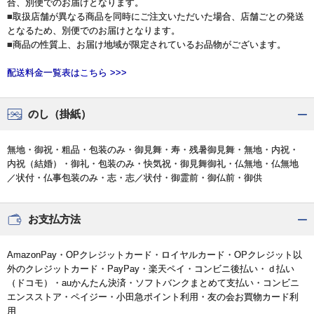
合、別便でのお届けとなります。
■取扱店舗が異なる商品を同時にご注文いただいた場合、店舗ごとの発送
となるため、別便でのお届けとなります。
■商品の性質上、お届け地域が限定されているお品物がございます。
配送料金一覧表はこちら >>>
のし（掛紙）
無地・御祝・粗品・包装のみ・御見舞・寿・残暑御見舞・無地・内祝・
内祝（結婚）・御礼・包装のみ・快気祝・御見舞御礼・仏無地・仏無地
／状付・仏事包装のみ・志・志／状付・御霊前・御仏前・御供
お支払方法
AmazonPay・OPクレジットカード・ロイヤルカード・OPクレジット以
外のクレジットカード・PayPay・楽天ペイ・コンビニ後払い・ｄ払い
（ドコモ）・auかんたん決済・ソフトバンクまとめて支払い・コンビニ
エンスストア・ペイジー・小田急ポイント利用・友の会お買物カード利
用