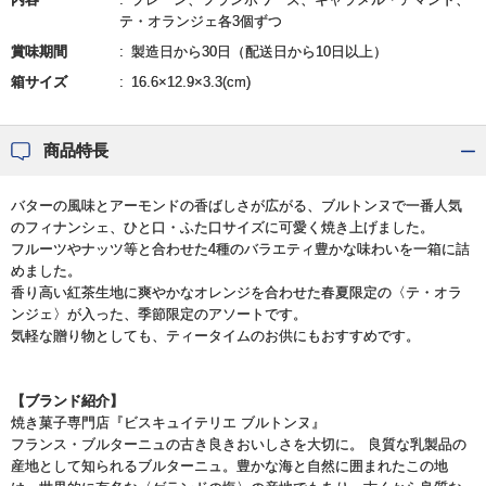
テ・オランジェ各3個ずつ
賞味期間
製造日から30日（配送日から10日以上）
箱サイズ
16.6×12.9×3.3(cm)
商品特長
バターの風味とアーモンドの香ばしさが広がる、ブルトンヌで一番人気
のフィナンシェ、ひと口・ふた口サイズに可愛く焼き上げました。
フルーツやナッツ等と合わせた4種のバラエティ豊かな味わいを一箱に詰
めました。
香り高い紅茶生地に爽やかなオレンジを合わせた春夏限定の〈テ・オラ
ンジェ〉が入った、季節限定のアソートです。
気軽な贈り物としても、ティータイムのお供にもおすすめです。
【ブランド紹介】
焼き菓子専門店『ビスキュイテリエ ブルトンヌ』
フランス・ブルターニュの古き良きおいしさを大切に。 良質な乳製品の
産地として知られるブルターニュ。豊かな海と自然に囲まれたこの地