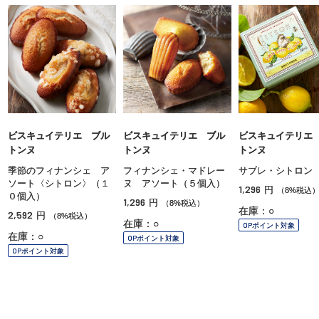
ビスキュイテリエ ブル
ビスキュイテリエ ブル
ビスキュイテリエ
トンヌ
トンヌ
トンヌ
季節のフィナンシェ ア
フィナンシェ・マドレー
サブレ・シトロン
ソート〈シトロン〉（１
ヌ アソート（５個入）
1,296
円
（8%税込
０個入）
1,296
円
（8%税込）
在庫：○
2,592
円
（8%税込）
在庫：○
OPポイント対象
在庫：○
OPポイント対象
OPポイント対象