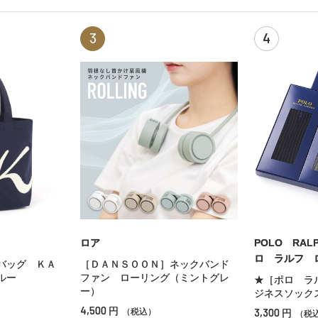
3
4
ロア
POLO RAL
ロ ラルフ 
バッグ ＫＡ
［ＤＡＮＳＯＯＮ］ネックバンド
ルー
ファン ローリング（ミントグレ
★［ポロ ラ
ー）
ジネスソック
4,500
円
3,300
（税込）
円
（税