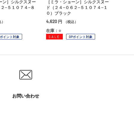
ーン］シルクスヌー
［ミラ・ショーン］シルクスヌー
２−５１０７４−８
ド（２４−０６２−５１０７４−１
０）ブラック
4,620
円
込）
（税込）
在庫：○
Pポイント対象
SALE
OPポイント対象
お問い合わせ