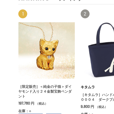
1
2
［限定販売］＜純金の子猫＞ダイ
キタムラ
ヤモンド入り２４金製宝飾ペンダ
［キタムラ］ハンド
ント
０００４ ダークブ
197,780
円
（税込）
9,800
円
（税込）
在庫：○