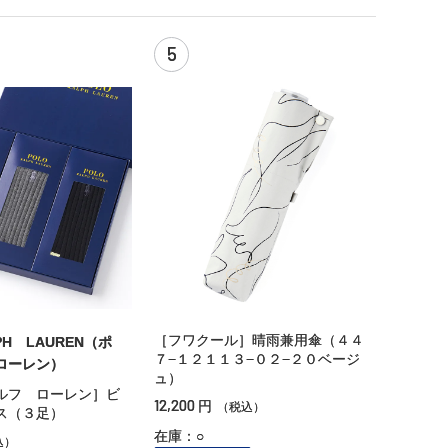
5
［フワクール］晴雨兼用傘（４４
PH LAUREN（ポ
７−１２１１３−０２−２０ベージ
ローレン）
ュ）
ルフ ローレン］ビ
12,200
円
（税込）
ス（３足）
在庫：○
込）