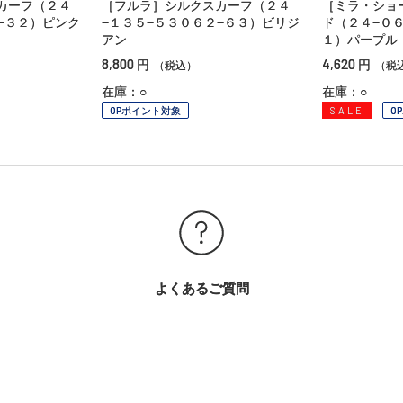
カーフ（２４
［フルラ］シルクスカーフ（２４
［ミラ・ショ
−３２）ピンク
−１３５−５３０６２−６３）ビリジ
ド（２４−０６
アン
１）パープル
8,800
4,620
円
円
（税込）
（税
在庫：○
在庫：○
OPポイント対象
SALE
O
よくあるご質問