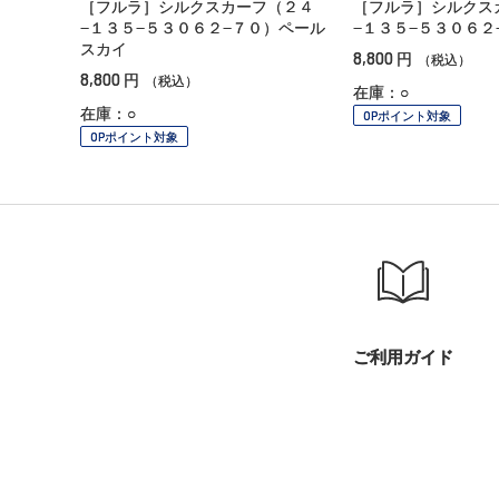
［フルラ］シルクスカーフ（２４
［フルラ］シルクス
−１３５−５３０６２−７０）ペール
−１３５−５３０６２
スカイ
8,800
円
（税込）
8,800
円
（税込）
在庫：○
在庫：○
OPポイント対象
OPポイント対象
ご利用ガイド
小田急百貨店オンラインショッピング