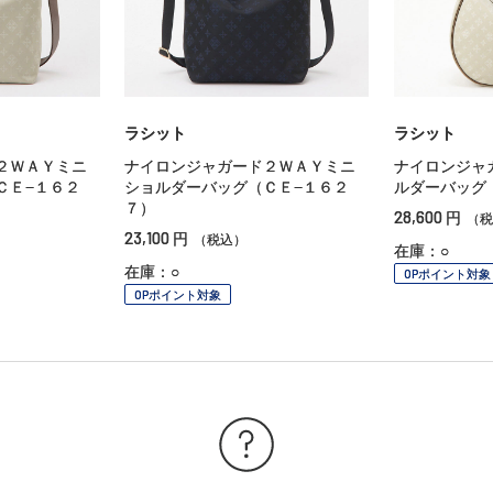
ラシット
ラシット
２ＷＡＹミニ
ナイロンジャガード２ＷＡＹミニ
ナイロンジャ
ＣＥ−１６２
ショルダーバッグ（ＣＥ−１６２
ルダーバッグ
７）
28,600
円
（税
23,100
円
（税込）
在庫：○
在庫：○
OPポイント対象
OPポイント対象