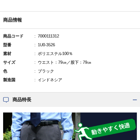
商品情報
商品コード
7000111312
型番
1U0-3526
素材
ポリエステル100％
サイズ
ウエスト：79㎝／股下：79㎝
色
ブラック
製造国
インドネシア
商品特長