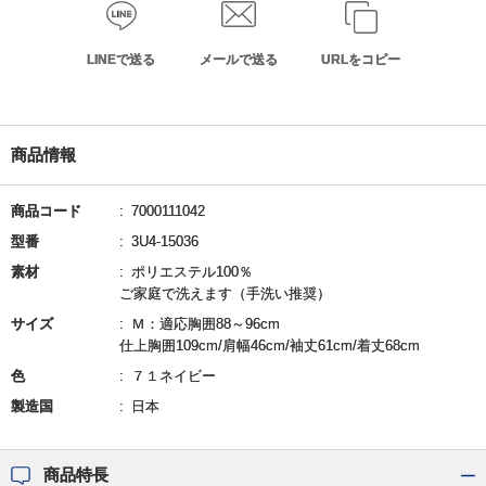
LINEで送る
メールで送る
URLをコピー
商品情報
商品コード
7000111042
型番
3U4-15036
素材
ポリエステル100％
ご家庭で洗えます（手洗い推奨）
サイズ
Ｍ：適応胸囲88～96cm
仕上胸囲109cm/肩幅46cm/袖丈61cm/着丈68cm
色
７１ネイビー
製造国
日本
商品特長