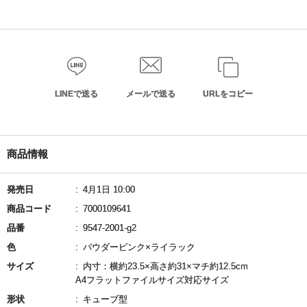
LINEで送る
メールで送る
URLをコピー
商品情報
発売日
4月1日 10:00
商品コード
7000109641
品番
9547-2001-g2
色
パウダーピンク×ライラック
サイズ
内寸：横約23.5×高さ約31×マチ約12.5cm
A4フラットファイルサイズ対応サイズ
形状
キューブ型