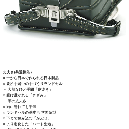
丈夫さ(共通機能）
○ 一から日本で作られる日本製品
○ 要所手縫いの手づくりランドセル
－ 大切なひと手間「皮漉き」
○ 受け継がれる「きざみ」
－ 革の丈夫さ
○ 雨に濡れても平気
○ ランドセルの基本形 学習院型
○ 下まで包み込む「かぶせ」
○ より進化した「ハート生地」