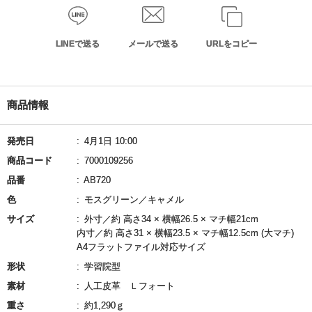
LINEで送る
メールで送る
URLをコピー
商品情報
発売日
4月1日 10:00
商品コード
7000109256
品番
AB720
色
モスグリーン／キャメル
サイズ
外寸／約 高さ34 × 横幅26.5 × マチ幅21cm
内寸／約 高さ31 × 横幅23.5 × マチ幅12.5cm (大マチ)
A4フラットファイル対応サイズ
形状
学習院型
素材
人工皮革 Ｌフォート
重さ
約1,290ｇ