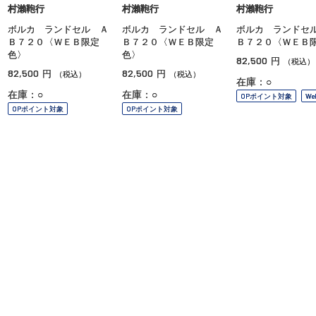
村瀨鞄行
村瀨鞄行
村瀨鞄行
ボルカ ランドセル Ａ
ボルカ ランドセル Ａ
ボルカ ランドセ
Ｂ７２０〈ＷＥＢ限定
Ｂ７２０〈ＷＥＢ限定
Ｂ７２０〈ＷＥＢ
色〉
色〉
82,500
円
（税込）
82,500
82,500
円
円
（税込）
（税込）
在庫：○
在庫：○
在庫：○
OPポイント対象
W
OPポイント対象
OPポイント対象
ご利用ガイド
よくあるご質問
お問い合わせ
オンラインショッピングに関する電話でのお問い合わせ
0120-185-550
受付時間 10:00〜18:00（休業日を除く）