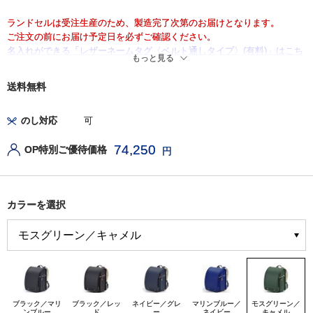
ランドセルは受注生産のため、製造完了次第のお届けとなります。
ご注文の前にお届け予定日を必ずご確認ください。
名入れができる「レザーネームタグ〈ベルト通しタイプ〉(有料)」はこち
もっと見る
ら
送料無料
のし対応
可
74,250
OP特別ご優待価格
円
カラーを選択
ブラック／マリ
ブラック／レッ
ネイビー／グレ
マリンブルー／
モスグリーン／
ンブルー
ド
ー
ネイビー
キャメル