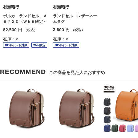
村瀨鞄行
村瀨鞄行
ボルカ ランドセル Ａ
ランドセル レザーネー
Ｂ７２０〈ＷＥＢ限定〉
ムタグ
82,500
3,500
円
円
（税込）
（税込）
在庫：○
在庫：○
OPポイント対象
Web限定
OPポイント対象
RECOMMEND
この商品を見た人におすすめ