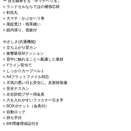
ー 技を継承する「中マチヘリ玉」
○ ランドセルならではの補強芯材
○ 剣先丸
○ 大マチ・かぶせヘリ巻
○ 尾錠受け・指革縫い
○ 総内張り、底板付
やさしさ(共通機能)
○ 立ち上がり背カン
○ 衝撃吸収Mクッション
○ 背中に触れることへ配慮した素材
○ Yライン背当て
○ しっかりカーブベルト
○ A4フラットファイル対応
○ 天気の悪い日も安全に。反射材装備
○ 安全ナスカン
○ 左右防犯ブザー用金具
○ 力を入れやすいファスナー引き手
○ BOXポケット（金具付）
○ 自動ロック
○ 持ち手付
○ 6年間修理保証付き