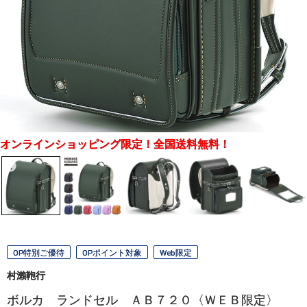
オンラインショッピング限定！全国送料無料！
OP特別ご優待
OPポイント対象
Web限定
村瀨鞄行
ボルカ ランドセル ＡＢ７２０〈ＷＥＢ限定〉