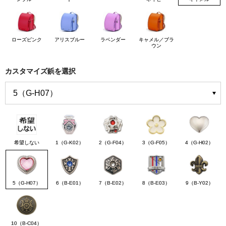
ローズピンク
アリスブルー
ラベンダー
キャメル／ブラ
ウン
カスタマイズ鋲を選択
希望しない
1（G-K02）
2（G-F04）
3（G-F05）
4（G-H02）
5（G-H07）
6（B-E01）
7（B-E02）
8（B-E03）
9（B-Y02）
10（B-C04）