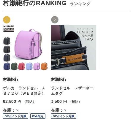
村瀨鞄行のRANKING
ランキング
1
2
村瀨鞄行
村瀨鞄行
ボルカ ランドセル Ａ
ランドセル レザーネー
Ｂ７２０〈ＷＥＢ限定〉
ムタグ
82,500
3,500
円
円
（税込）
（税込）
在庫：○
在庫：○
OPポイント対象
Web限定
OPポイント対象