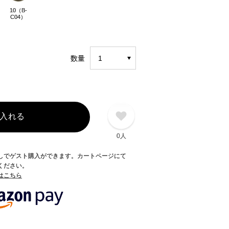
10（B-
C04）
数量
入れる
0人
録なしでゲスト購入ができます。カートページにて
てください。
てはこちら