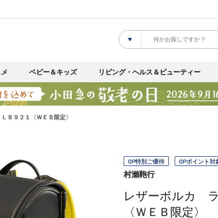
スメ
ベビー＆キッズ
リビング・ヘルス＆ビューティー
 ＬＢ９２１〈ＷＥＢ限定〉
OP特別ご優待
OPポイント対
村瀨鞄行
レザーボルカ 
〈ＷＥＢ限定〉