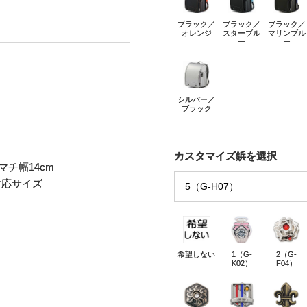
ブラック／
ブラック／
ブラック／
オレンジ
スターブル
マリンブル
ー
ー
シルバー／
ブラック
カスタマイズ鋲を選択
×マチ幅14cm
対応サイズ
希望しない
1（G-
2（G-
K02）
F04）