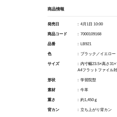
商品情報
発売日
4月1日 10:00
商品コード
7000109168
品番
LB921
色
ブラック／イエロー
サイズ
内寸幅23.5×高さ31
A4フラットファイル
形状
学習院型
素材
牛革
重さ
約1,450ｇ
背カン
立ち上がり背カン