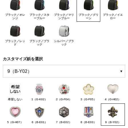
ブラック／オレ
ブラック／スタ
ブラック／マリ
ブラック／グリ
ブラック／イエ
ンジ
ーブルー
ンブルー
ーン
ロー
ブラック／レッ
ブラック／ブラ
シルバー／ブラ
ド
ック
ック
カスタマイズ鋲を選択
希望しない
1（G-K02）
2（G-F04）
3（G-F05）
4（G-H02）
5（G-H07）
6（B-E01）
7（B-E02）
8（B-E03）
9（B-Y02）