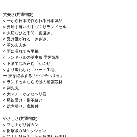
丈夫さ(共通機能)
○ 一から日本で作られる日本製品
○ 要所手縫いの手づくりランドセル
○ 大切なひと手間「皮漉き」
○ 受け継がれる「きざみ」
○ 革の丈夫さ
○ 雨に濡れても平気
○ ランドセルの基本形 学習院型
○ 下まで包み込む「かぶせ」
○ より進化した「ハート生地」
ー 技を継承する「中マチヘリ玉」
○ ランドセルならではの補強芯材
○ 剣先丸
○ 大マチ・かぶせヘリ巻
○ 尾錠受け・指革縫い
○ 総内張り、底板付
やさしさ(共通機能)
○ 立ち上がり背カン
○ 衝撃吸収Mクッション
○ 背中に触れることへ配慮した素材