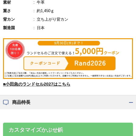
素材
牛革
重さ
約1,450ｇ
背カン
立ち上がり背カン
製造国
日本
■小田急のランドセル2027はこちら
商品特長
カスタマイズかぶせ鋲