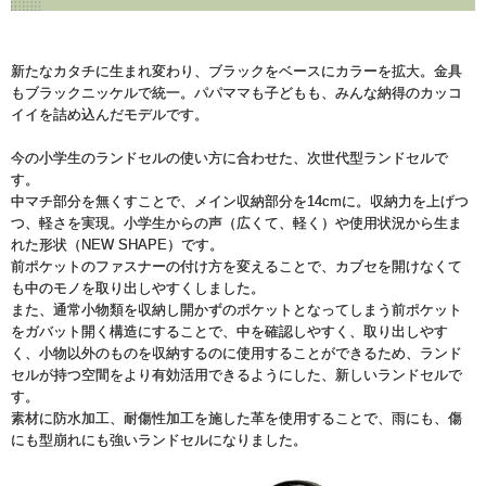
新たなカタチに生まれ変わり、ブラックをベースにカラーを拡大。金具
もブラックニッケルで統一。パパママも子どもも、みんな納得のカッコ
イイを詰め込んだモデルです。
今の小学生のランドセルの使い方に合わせた、次世代型ランドセルで
す。
中マチ部分を無くすことで、メイン収納部分を14cmに。収納力を上げつ
つ、軽さを実現。小学生からの声（広くて、軽く）や使用状況から生ま
れた形状（NEW SHAPE）です。
前ポケットのファスナーの付け方を変えることで、カブセを開けなくて
も中のモノを取り出しやすくしました。
また、通常小物類を収納し開かずのポケットとなってしまう前ポケット
をガバット開く構造にすることで、中を確認しやすく、取り出しやす
く、小物以外のものを収納するのに使用することができるため、ランド
セルが持つ空間をより有効活用できるようにした、新しいランドセルで
す。
素材に防水加工、耐傷性加工を施した革を使用することで、雨にも、傷
にも型崩れにも強いランドセルになりました。