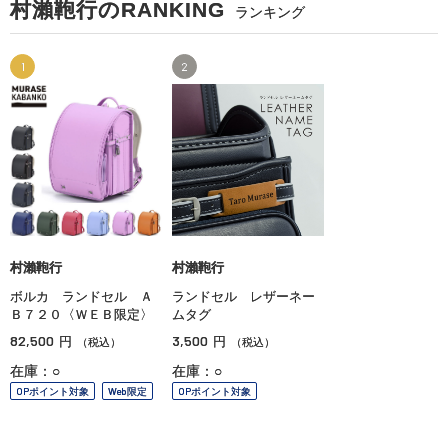
村瀨鞄行のRANKING
ランキング
1
2
村瀨鞄行
村瀨鞄行
ボルカ ランドセル Ａ
ランドセル レザーネー
Ｂ７２０〈ＷＥＢ限定〉
ムタグ
82,500
3,500
円
円
（税込）
（税込）
在庫：○
在庫：○
OPポイント対象
Web限定
OPポイント対象