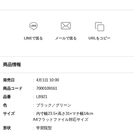
LINEで送る
メールで送る
URLをコピー
商品情報
発売日
4月1日 10:00
商品コード
7000109161
品番
LB921
色
ブラック／グリーン
サイズ
内寸幅23.5×高さ31×マチ幅14cm
A4フラットファイル対応サイズ
形状
学習院型