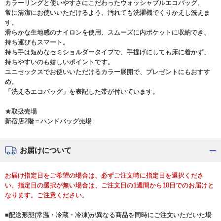
カラーリングと使いやすさにこだわったウォッシャブルエコバッグ。
常に清潔にお使いいただけるよう、汚れても洗濯機でくりかえし洗えま
す。
滑らかな生地感のナイロンを使用、スムーズに内ポケットに収納でき、
持ち運びもスマート。
持ち手は短めなセミショルダータイプで、手提げにしても床に着かず、
持ちやすいのも嬉しいポイントです。
ユニセックスでお使いいただけるカラー展開で、プレゼントにもおすす
め。
「洗えるエコバッグ」を表記した帯が付いています。
★取扱売場
新宿店2階＝ハンドバッグ売場
お届けについて
お届け指定日をご希望の場合は、必ずご注文時に指定日を選択くださ
い。指定日の選択が無い場合は、ご注文日の1週間から10日でのお届けと
なります。ご注意ください。
■配送形態(常温・冷蔵・冷凍)が異なる商品を同時にご注文いただいた場