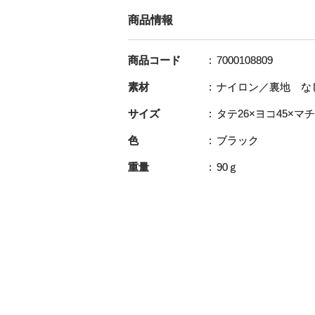
商品情報
商品コード
7000108809
素材
ナイロン／裏地 な
サイズ
タテ26×ヨコ45×マチ
色
ブラック
重量
90ｇ