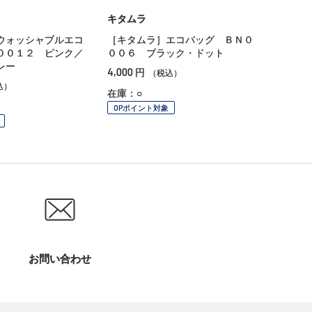
キタムラ
ウォッシャブルエコ
［キタムラ］エコバッグ ＢＮ０
００１２ ピンク／
００６ ブラック・ドット
レー
4,000
円
（税込）
込）
在庫：○
OPポイント対象
お問い合わせ