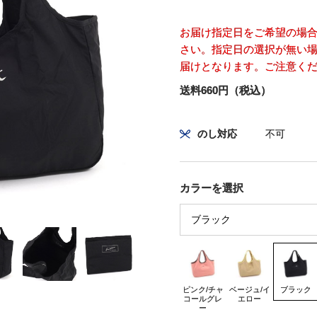
お届け指定日をご希望の場
さい。指定日の選択が無い場
届けとなります。ご注意く
送料660円（税込）
のし対応
不可
カラーを選択
ピンク/チャ
ベージュ/イ
ブラック
コールグレ
エロー
ー