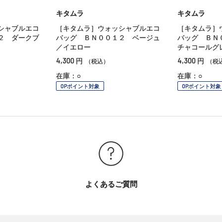
キタムラ
キタムラ
シャブルエコ
［キタムラ］ウォッシャブルエコ
［キタムラ］
２ ダークブ
バッグ ＢＮ００１２ ベージュ
バッグ ＢＮ
／イエロー
チャコールグ
4,300
4,300
円
円
（税込）
（税
在庫：○
在庫：○
OPポイント対象
OPポイント対象
よくあるご質問