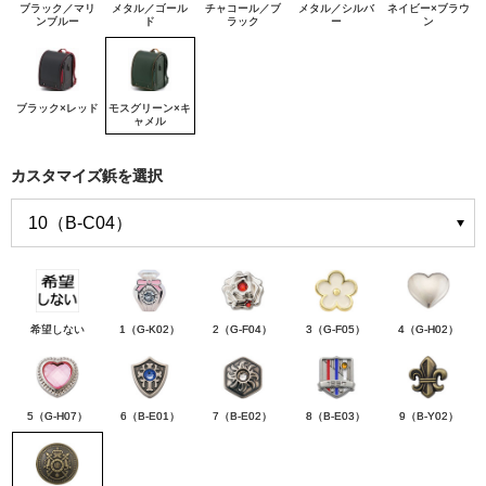
ブラック／マリ
メタル／ゴール
チャコール／ブ
メタル／シルバ
ネイビー×ブラウ
ンブルー
ド
ラック
ー
ン
ブラック×レッド
モスグリーン×キ
ャメル
カスタマイズ鋲を選択
希望しない
1（G-K02）
2（G-F04）
3（G-F05）
4（G-H02）
5（G-H07）
6（B-E01）
7（B-E02）
8（B-E03）
9（B-Y02）