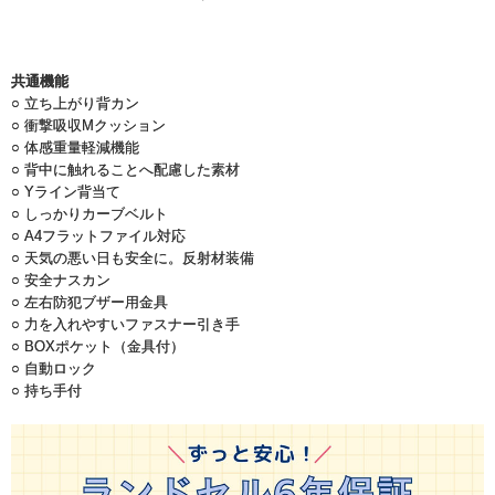
共通機能
○ 立ち上がり背カン
○ 衝撃吸収Mクッション
○ 体感重量軽減機能
○ 背中に触れることへ配慮した素材
○ Yライン背当て
○ しっかりカーブベルト
○ A4フラットファイル対応
○ 天気の悪い日も安全に。反射材装備
○ 安全ナスカン
○ 左右防犯ブザー用金具
○ 力を入れやすいファスナー引き手
○ BOXポケット（金具付）
○ 自動ロック
○ 持ち手付