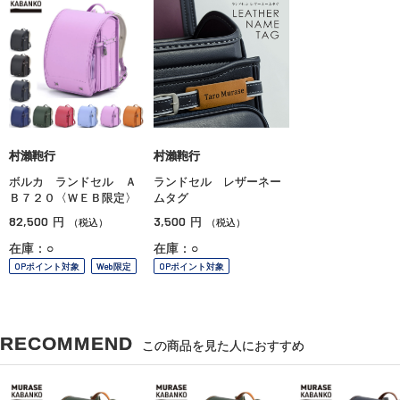
村瀨鞄行
村瀨鞄行
ボルカ ランドセル Ａ
ランドセル レザーネー
Ｂ７２０〈ＷＥＢ限定〉
ムタグ
82,500
3,500
円
円
（税込）
（税込）
在庫：○
在庫：○
OPポイント対象
Web限定
OPポイント対象
RECOMMEND
この商品を見た人におすすめ