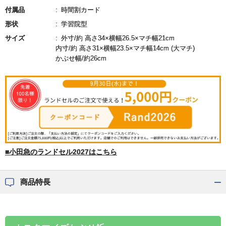
付属品
時間割カード
形状
学習院型
サイズ
外寸/約 高さ34×横幅26.5×マチ幅21cm
内寸/約 高さ31×横幅23.5×マチ幅14cm (大マチ)
かぶせ幅/約26cm
■小田急のランドセル2027はこちら
商品特長