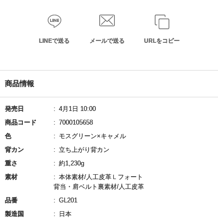
LINEで送る
メールで送る
URLをコピー
商品情報
発売日
4月1日 10:00
商品コード
7000105658
色
モスグリーン×キャメル
背カン
立ち上がり背カン
重さ
約1,230g
素材
本体素材/人工皮革Ｌフォート
背当・肩ベルト裏素材/人工皮革
品番
GL201
製造国
日本