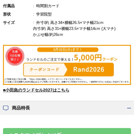
付属品
時間割カード
形状
学習院型
サイズ
外寸/約 高さ34×横幅26.5×マチ幅21cm
内寸/約 高さ31×横幅23.5×マチ幅14cm (大マチ)
かぶせ幅/約26cm
■小田急のランドセル2027はこちら
商品特長