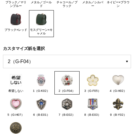
ブラック／マリ
メタル／ゴール
チャコール／ブ
メタル／シルバ
ネイビー×ブラウ
ンブルー
ド
ラック
ー
ン
ブラック×レッド
モスグリーン×キ
ャメル
カスタマイズ鋲を選択
希望しない
1（G-K02）
2（G-F04）
3（G-F05）
4（G-H02）
5（G-H07）
6（B-E01）
7（B-E02）
8（B-E03）
9（B-Y02）