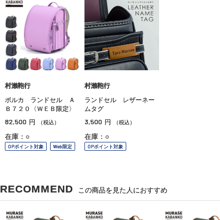
村瀨鞄行
村瀨鞄行
ボルカ ランドセル Ａ
ランドセル レザーネー
Ｂ７２０〈ＷＥＢ限定〉
ムタグ
82,500
3,500
円
円
（税込）
（税込）
在庫：○
在庫：○
OPポイント対象
Web限定
OPポイント対象
RECOMMEND
この商品を見た人におすすめ