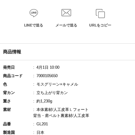
LINEで送る
メールで送る
URLをコピー
商品情報
発売日
4月1日 10:00
商品コード
7000105650
色
モスグリーン×キャメル
背カン
立ち上がり背カン
重さ
約1,230g
素材
本体素材/人工皮革Ｌフォート
背当・肩ベルト裏素材/人工皮革
品番
GL201
製造国
日本