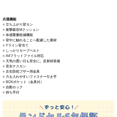
共通機能
○ 立ち上がり背カン
○ 衝撃吸収Mクッション
○ 体感重量軽減機能
○ 背中に触れることへ配慮した素材
○ Yライン背当て
○ しっかりカーブベルト
○ A4フラットファイル対応
○ 天気の悪い日も安全に。反射材装備
○ 安全ナスカン
○ 左右防犯ブザー用金具
○ 力を入れやすいファスナー引き手
○ BOXポケット（金具付）
○ 自動ロック
○ 持ち手付