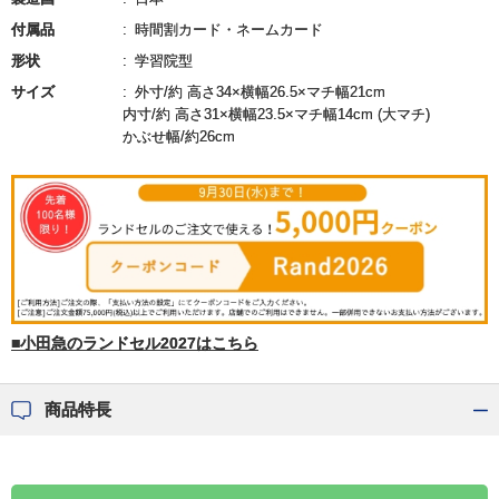
付属品
時間割カード・ネームカード
形状
学習院型
サイズ
外寸/約 高さ34×横幅26.5×マチ幅21cm
内寸/約 高さ31×横幅23.5×マチ幅14cm (大マチ)
かぶせ幅/約26cm
■小田急のランドセル2027はこちら
商品特長