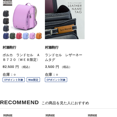
村瀨鞄行
村瀨鞄行
ボルカ ランドセル Ａ
ランドセル レザーネー
Ｂ７２０〈ＷＥＢ限定〉
ムタグ
82,500
3,500
円
円
（税込）
（税込）
在庫：○
在庫：○
OPポイント対象
Web限定
OPポイント対象
RECOMMEND
この商品を見た人におすすめ