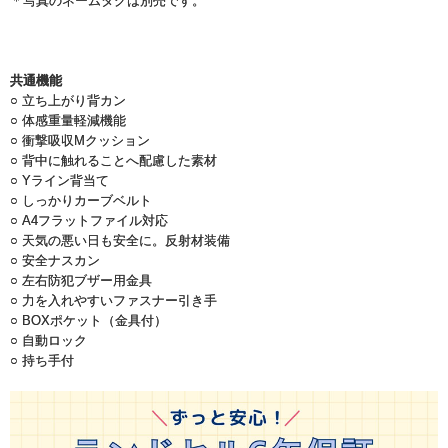
＊写真のネームタグは別売です。
共通機能
○ 立ち上がり背カン
○ 体感重量軽減機能
○ 衝撃吸収Mクッション
○ 背中に触れることへ配慮した素材
○ Yライン背当て
○ しっかりカーブベルト
○ A4フラットファイル対応
○ 天気の悪い日も安全に。反射材装備
○ 安全ナスカン
○ 左右防犯ブザー用金具
○ 力を入れやすいファスナー引き手
○ BOXポケット（金具付）
○ 自動ロック
○ 持ち手付