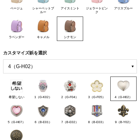
ベージュ
シャーベットブ
アイスミント
ジェラートピン
アリスブルー
ルー
ク
ラベンダー
キャメル
シナモン
カスタマイズ鋲を選択
希望しない
1（G-K02）
2（G-F04）
3（G-F05）
4（G-H02）
5（G-H07）
6（B-E01）
7（B-E02）
8（B-E03）
9（B-Y02）