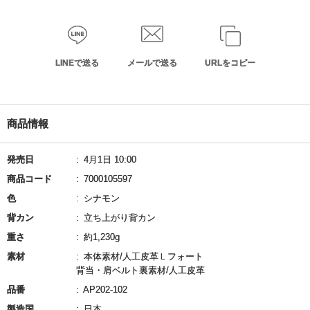
LINEで送る
メールで送る
URLをコピー
商品情報
発売日
4月1日 10:00
商品コード
7000105597
色
シナモン
背カン
立ち上がり背カン
重さ
約1,230g
素材
本体素材/人工皮革Ｌフォート
背当・肩ベルト裏素材/人工皮革
品番
AP202-102
製造国
日本