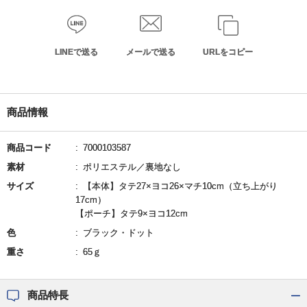
LINEで送る
メールで送る
URLをコピー
商品情報
商品コード
7000103587
素材
ポリエステル／裏地なし
サイズ
【本体】タテ27×ヨコ26×マチ10cm（立ち上がり
17cm）
【ポーチ】タテ9×ヨコ12cm
色
ブラック・ドット
重さ
65ｇ
商品特長