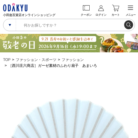
小田急百貨店オンラインショッピング
クーポン
ログイン
カート
メニュー
TOP
ファッション・スポーツ
ファッション
［西川庄六商店］ガーゼ素材のふわり扇子 あまいろ