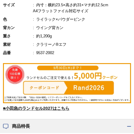
サイズ
内寸：横約23.5×高さ約31×マチ約12.5cm
A4フラットファイル対応サイズ
色
ライラック×パウダーピンク
背カン
ウイング背カン
重さ
約1,200g
素材
クラリーノ®エフ
品番
9537-2002
■小田急のランドセル2027はこちら
商品特長