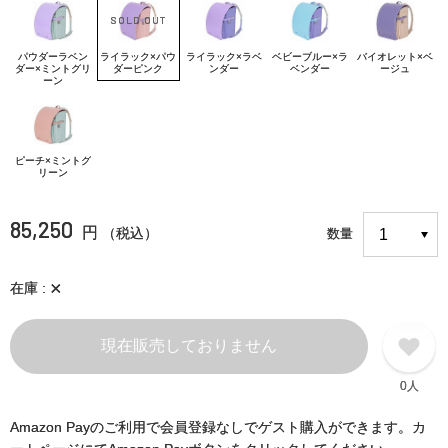
パウダーラベン
ライラック×パウ
ライラック×ラベ
ベビーブルー×ラ
バイオレット×ベ
ダー×ミントグリ
ダーピンク
ンダー
ベンダー
ージュ
ーン
ピーチ×ミントグ
リーン
85,250
円
（税込）
数量
×
在庫
現在販売しておりません
0人
Amazon Payのご利用で会員登録なしでゲスト購入ができます。カ