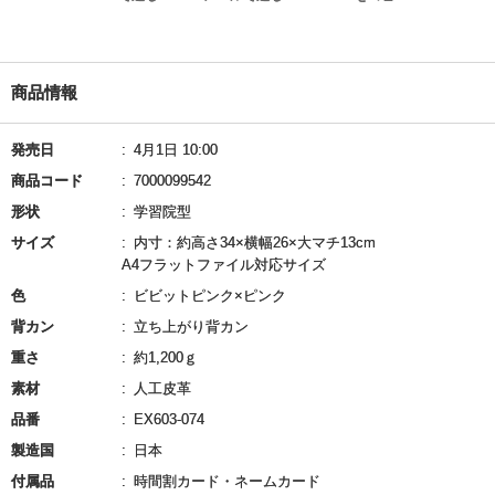
商品情報
発売日
4月1日 10:00
商品コード
7000099542
形状
学習院型
サイズ
内寸：約高さ34×横幅26×大マチ13cm
A4フラットファイル対応サイズ
色
ビビットピンク×ピンク
背カン
立ち上がり背カン
重さ
約1,200ｇ
素材
人工皮革
品番
EX603-074
製造国
日本
付属品
時間割カード・ネームカード