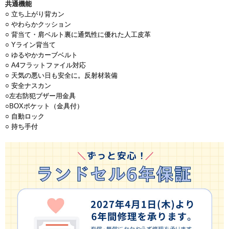
共通機能
○ 立ち上がり背カン
○ やわらかクッション
○ 背当て・肩ベルト裏に通気性に優れた人工皮革
○ Yライン背当て
○ ゆるやかカーブベルト
○ A4フラットファイル対応
○ 天気の悪い日も安全に。反射材装備
○ 安全ナスカン
○左右防犯ブザー用金具
○BOXポケット（金具付）
○ 自動ロック
○ 持ち手付