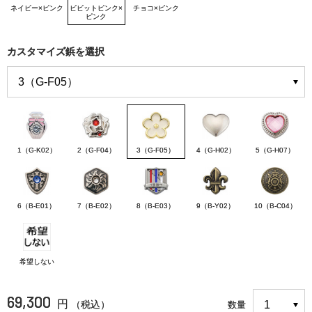
ネイビー×ピンク
ビビットピンク×
チョコ×ピンク
ピンク
カスタマイズ鋲を選択
1（G-K02）
2（G-F04）
3（G-F05）
4（G-H02）
5（G-H07）
6（B-E01）
7（B-E02）
8（B-E03）
9（B-Y02）
10（B-C04）
希望しない
69,300
円
（税込）
数量