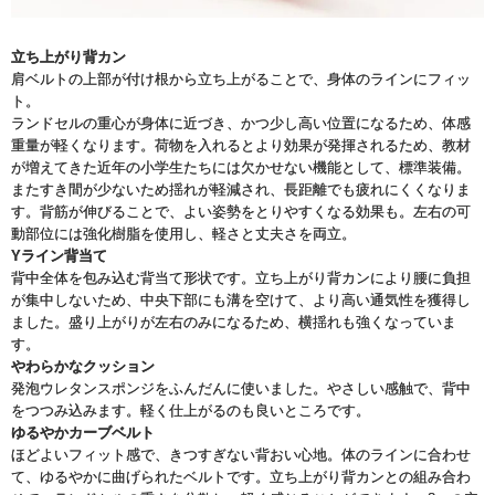
立ち上がり背カン
肩ベルトの上部が付け根から立ち上がることで、身体のラインにフィッ
ト。
ランドセルの重心が身体に近づき、かつ少し高い位置になるため、体感
重量が軽くなります。荷物を入れるとより効果が発揮されるため、教材
が増えてきた近年の小学生たちには欠かせない機能として、標準装備。
またすき間が少ないため揺れが軽減され、長距離でも疲れにくくなりま
す。背筋が伸びることで、よい姿勢をとりやすくなる効果も。左右の可
動部位には強化樹脂を使用し、軽さと丈夫さを両立。
Yライン背当て
背中全体を包み込む背当て形状です。立ち上がり背カンにより腰に負担
が集中しないため、中央下部にも溝を空けて、より高い通気性を獲得し
ました。盛り上がりが左右のみになるため、横揺れも強くなっていま
す。
やわらかなクッション
発泡ウレタンスポンジをふんだんに使いました。やさしい感触で、背中
をつつみ込みます。軽く仕上がるのも良いところです。
ゆるやかカーブベルト
ほどよいフィット感で、きつすぎない背おい心地。体のラインに合わせ
て、ゆるやかに曲げられたベルトです。立ち上がり背カンとの組み合わ