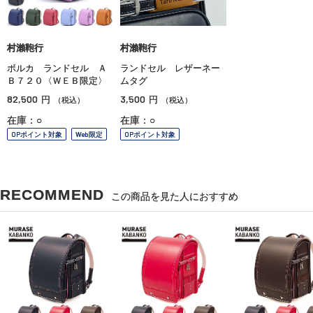
村瀨鞄行
村瀨鞄行
ボルカ ランドセル Ａ
ランドセル レザーネー
Ｂ７２０〈ＷＥＢ限定〉
ムタグ
82,500
3,500
円
円
（税込）
（税込）
在庫：○
在庫：○
OPポイント対象
Web限定
OPポイント対象
RECOMMEND
この商品を見た人におすすめ