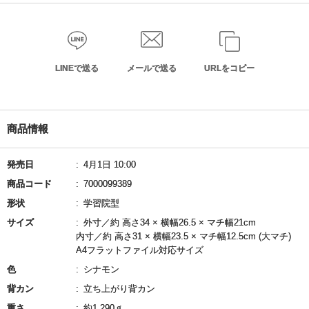
LINEで送る
メールで送る
URLをコピー
商品情報
発売日
4月1日 10:00
商品コード
7000099389
形状
学習院型
サイズ
外寸／約 高さ34 × 横幅26.5 × マチ幅21cm
内寸／約 高さ31 × 横幅23.5 × マチ幅12.5cm (大マチ)
A4フラットファイル対応サイズ
色
シナモン
背カン
立ち上がり背カン
重さ
約1,290ｇ