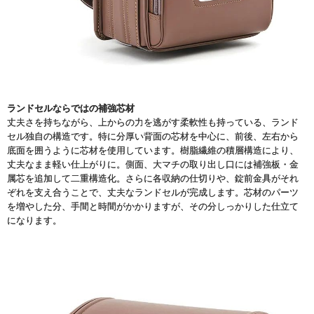
ランドセルならではの補強芯材
丈夫さを持ちながら、上からの力を逃がす柔軟性も持っている、ランド
セル独自の構造です。特に分厚い背面の芯材を中心に、前後、左右から
底面を囲うように芯材を使用しています。樹脂繊維の積層構造により、
丈夫なまま軽い仕上がりに。側面、大マチの取り出し口には補強板・金
属芯を追加して二重構造化。さらに各収納の仕切りや、錠前金具がそれ
ぞれを支え合うことで、丈夫なランドセルが完成します。芯材のパーツ
を増やした分、手間と時間がかかりますが、その分しっかりした仕立て
になります。