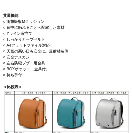
共通機能
○ 衝撃吸収Mクッション
○ 背中に触れることへ配慮した素材
○ Yライン背当て
○ しっかりカーブベルト
○ A4フラットファイル対応
○ 天気の悪い日も安全に。反射材装備
○ 安全ナスカン
○ 左右防犯ブザー用金具
○ BOXポケット（金具付）
○ 持ち手付
＜比較表＞