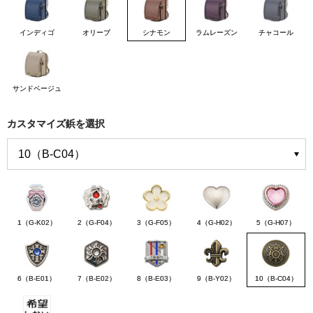
インディゴ
オリーブ
シナモン
ラムレーズン
チャコール
サンドベージュ
カスタマイズ鋲を選択
1（G-K02）
2（G-F04）
3（G-F05）
4（G-H02）
5（G-H07）
6（B-E01）
7（B-E02）
8（B-E03）
9（B-Y02）
10（B-C04）