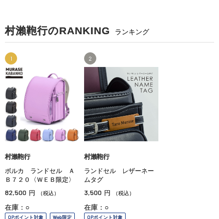
村瀨鞄行のRANKING
ランキング
1
2
村瀨鞄行
村瀨鞄行
ボルカ ランドセル Ａ
ランドセル レザーネー
Ｂ７２０〈ＷＥＢ限定〉
ムタグ
82,500
3,500
円
円
（税込）
（税込）
在庫：○
在庫：○
OPポイント対象
Web限定
OPポイント対象