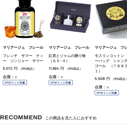
マリアージュ フレール
マリアージュ フレール
マリアージュ フ
フレンチ サマー ティ
紅茶とジャムの贈り物
モスリンコットン
ー ジンジャー サマー
（ＧＳ−４）
ーバッグ シャン
ゴール （ＴＢ８
9,072
11,664
円
円
（8%税込）
（8%税込）
１）
在庫：○
在庫：○
5,508
円
（8%税込
OPポイント対象
OPポイント対象
在庫：○
OPポイント対象
RECOMMEND
この商品を見た人におすすめ