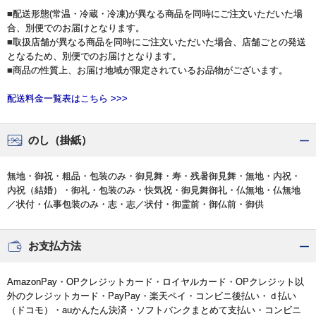
■配送形態(常温・冷蔵・冷凍)が異なる商品を同時にご注文いただいた場
合、別便でのお届けとなります。
■取扱店舗が異なる商品を同時にご注文いただいた場合、店舗ごとの発送
となるため、別便でのお届けとなります。
■商品の性質上、お届け地域が限定されているお品物がございます。
配送料金一覧表はこちら >>>
のし（掛紙）
無地・御祝・粗品・包装のみ・御見舞・寿・残暑御見舞・無地・内祝・
内祝（結婚）・御礼・包装のみ・快気祝・御見舞御礼・仏無地・仏無地
／状付・仏事包装のみ・志・志／状付・御霊前・御仏前・御供
お支払方法
AmazonPay・OPクレジットカード・ロイヤルカード・OPクレジット以
外のクレジットカード・PayPay・楽天ペイ・コンビニ後払い・ｄ払い
（ドコモ）・auかんたん決済・ソフトバンクまとめて支払い・コンビニ