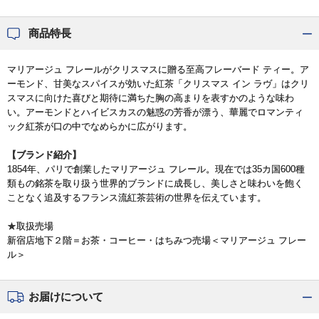
商品特長
マリアージュ フレールがクリスマスに贈る至高フレーバード ティー。ア
ーモンド、甘美なスパイスが効いた紅茶「クリスマス イン ラヴ」はクリ
スマスに向けた喜びと期待に満ちた胸の高まりを表すかのような味わ
い。アーモンドとハイビスカスの魅惑の芳香が漂う、華麗でロマンティ
ック紅茶が口の中でなめらかに広がります。
【ブランド紹介】
1854年、パリで創業したマリアージュ フレール。現在では35カ国600種
類もの銘茶を取り扱う世界的ブランドに成長し、美しさと味わいを飽く
ことなく追及するフランス流紅茶芸術の世界を伝えています。
★取扱売場
新宿店地下２階＝お茶・コーヒー・はちみつ売場＜マリアージュ フレー
ル＞
お届けについて