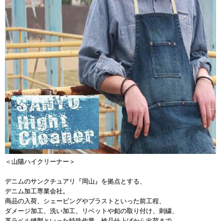
＜山陽ハイクリーナー＞
デニムのサンクチュアリ『岡山』を拠点とする、
デニム加工専業会社。
商品の入荷、シェービングやブラストといった前工程、
ダメージ加工、洗い加工、リベットや釦の取り付け、刺繍、
革ラベル縫製といった特殊作業、検品仕上げから出荷まで。