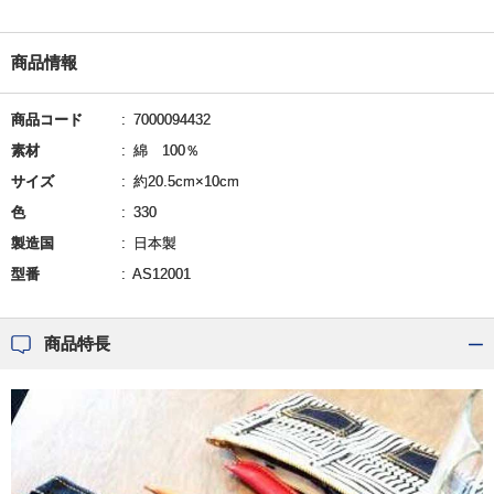
商品情報
商品コード
7000094432
素材
綿 100％
サイズ
約20.5cm×10cm
色
330
製造国
日本製
型番
AS12001
商品特長