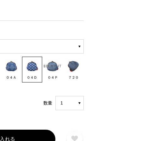
０４Ａ
０４Ｄ
０４Ｐ
７２０
数量
入れる