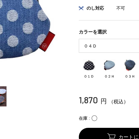
のし対応
不可
カラーを選択
０１Ｄ
０２Ｈ
０３Ｈ
1,870
円
（税込）
〇
在庫
カートに