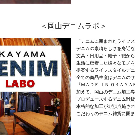
＜岡山デニムラボ＞
「デニムに囲まれたライフス
デニムの素晴らしさを身近な
文具・日用品・帽子・鞄から
生活に密着した様々なモノを
提案するライフスタイルデニ
全ての商品生産はデニムのサ
『ＭＡＤＥ ＩＮ ＯＫＡＹＡ
加えて、岡山のデニム加工専
プロデュースするデニム雑貨
本格的な加工が1点1点施さ
こだわりのデニム雑貨に囲ま