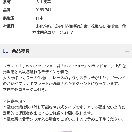
素材
人工皮革
品番
0163-7411
製造国
日本
付属品
①化粧箱、②6年間修理認定書、③取扱い説明書、④
本体同色コサージュ付き
商品特長
フランス生まれのファッション誌「marie claire」のランドセル。上品な
光沢感と高級感溢れるデザインが特徴。
大人っぽいカラーの生地に、レースのようなステッチが上品。ゴールド
のお花やブランドプレートが洗練されたアクセントになっています。
本体同色コサージュ付き。
＜注意事項＞
＊冠せの鋲は取り外し可能なネジ式タイプです。ネジが緩まないように
定期的に保護者さまによるご確認をお願い致します。
＊冠せ裏は若干シワが入る場合がございますので予めご了承ください。