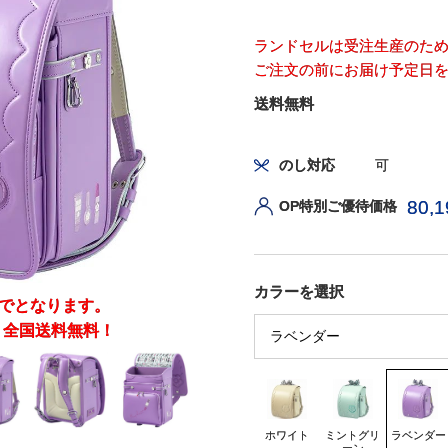
ランドセルは受注生産のた
ご注文の前にお届け予定日
送料無料
のし対応
可
80,1
OP特別ご優待価格
カラーを選択
までとなります。
！全国送料無料！
ホワイト
ミントグリ
ラベンダー
ーン