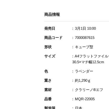
商品情報
発売日
3月1日 10:00
商品コード
7000087615
形状
キューブ型
サイズ
A4フラットファイル
30.5×マチ幅12.5cm
色
ラベンダー
重さ
約1,290ｇ
素材
クラリーノ®エフ
品番
MQR-22005
製造国
日本