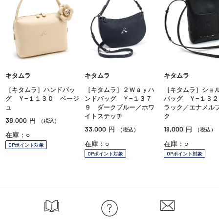
キタムラ
キタムラ
キタムラ
［キタムラ］ハンドバッ
［キタムラ］２Ｗａｙハ
［キタムラ］ショ
グ Ｙ−１１３０ ベージ
ンドバッグ Ｙ−１３７
バッグ Ｙ−１３２
ュ
９ ダークブルー／ホワ
ラック／エナメル
イトステッチ
ク
38,000
円
（税込）
33,000
19,000
円
円
（税込）
（税込）
在庫：○
在庫：○
在庫：○
OPポイント対象
OPポイント対象
OPポイント対象