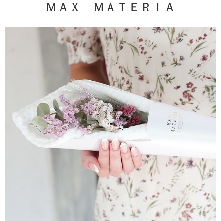
ＭＡＸ ＭＡＴＥＲＩＡ