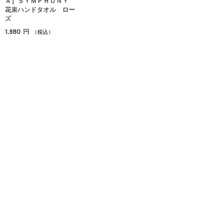
Ａ］ＳＹＭＰＨＯＮＹ
花束ハンドタオル ロー
ズ
1,980
円
（税込）
在庫：○
OPポイント対象
ソーシャルギフト
ご利用ガイド
よくあるご質問
お問い合わせ
オンラインショッピングに関する電話でのお問い合わせ
0120-185-550
受付時間 10:00〜18:00（休業日を除く）