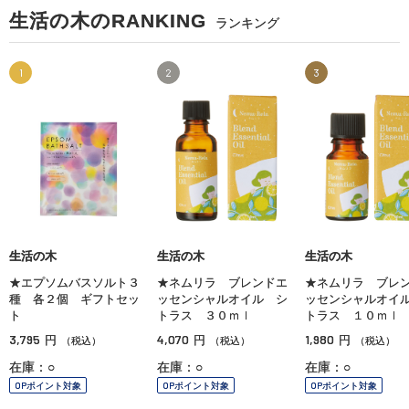
生活の木のRANKING
ランキング
1
2
3
生活の木
生活の木
生活の木
★エプソムバスソルト３
★ネムリラ ブレンドエ
★ネムリラ ブレ
種 各２個 ギフトセッ
ッセンシャルオイル シ
ッセンシャルオイ
ト
トラス ３０ｍｌ
トラス １０ｍｌ
3,795
4,070
1,980
円
円
円
（税込）
（税込）
（税込）
在庫：○
在庫：○
在庫：○
OPポイント対象
OPポイント対象
OPポイント対象