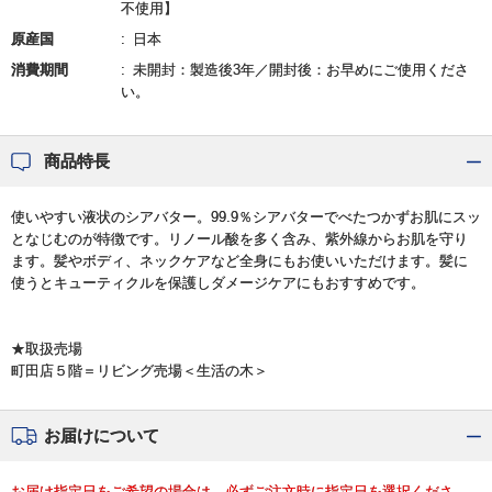
不使用】
原産国
日本
消費期間
未開封：製造後3年／開封後：お早めにご使用くださ
い。
商品特長
使いやすい液状のシアバター。99.9％シアバターでべたつかずお肌にスッ
となじむのが特徴です。リノール酸を多く含み、紫外線からお肌を守り
ます。髪やボディ、ネックケアなど全身にもお使いいただけます。髪に
使うとキューティクルを保護しダメージケアにもおすすめです。
★取扱売場
町田店５階＝リビング売場＜生活の木＞
お届けについて
お届け指定日をご希望の場合は、必ずご注文時に指定日を選択くださ