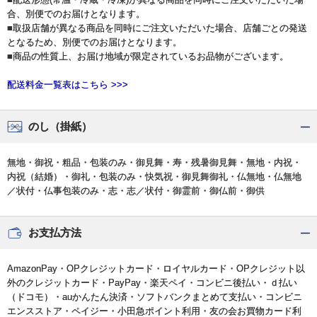
合、別便でのお届けとなります。
■取扱店舗が異なる商品を同時にご注文いただいた場合、店舗ごとの発送
となるため、別便でのお届けとなります。
■商品の性質上、お届け地域が限定されているお品物がございます。
配送料金一覧表はこちら >>>
のし（掛紙）
無地・御祝・粗品・包装のみ・御見舞・寿・残暑御見舞・無地・内祝・
内祝（結婚）・御礼・包装のみ・快気祝・御見舞御礼・仏無地・仏無地
／状付・仏事包装のみ・志・志／状付・御霊前・御仏前・御供
お支払方法
AmazonPay・OPクレジットカード・ロイヤルカード・OPクレジット以
外のクレジットカード・PayPay・楽天ペイ・コンビニ後払い・ｄ払い
（ドコモ）・auかんたん決済・ソフトバンクまとめて支払い・コンビニ
エンスストア・ペイジー・小田急ポイント利用・友の会お買物カード利