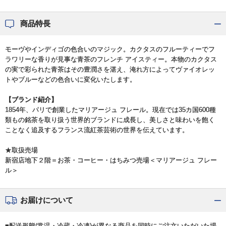
商品特長
モーヴやインディゴの色合いのマジック。カクタスのフルーティーでフ
ラワリーな香りが見事な青茶のフレンチ アイスティー。本物のカクタス
の実で彩られた青茶はその豊潤さを湛え、淹れ方によってヴァイオレッ
トやブルーなどの色合いに変化いたします。
【ブランド紹介】
1854年、パリで創業したマリアージュ フレール。現在では35カ国600種
類もの銘茶を取り扱う世界的ブランドに成長し、美しさと味わいを飽く
ことなく追及するフランス流紅茶芸術の世界を伝えています。
★取扱売場
新宿店地下２階＝お茶・コーヒー・はちみつ売場＜マリアージュ フレー
ル＞
お届けについて
■配送形態(常温・冷蔵・冷凍)が異なる商品を同時にご注文いただいた場