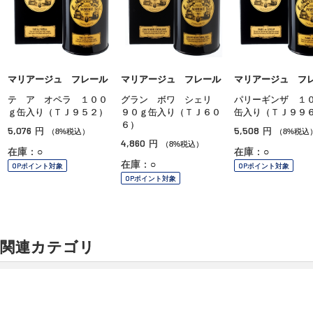
マリアージュ フレール
マリアージュ フレール
マリアージュ フ
テ ア オペラ １００
グラン ボワ シェリ
パリーギンザ １
ｇ缶入り（ＴＪ９５２）
９０ｇ缶入り（ＴＪ６０
缶入り（ＴＪ９９
６）
5,076
5,508
円
円
（8%税込）
（8%税込
4,860
円
（8%税込）
在庫：○
在庫：○
在庫：○
OPポイント対象
OPポイント対象
OPポイント対象
関連カテゴリ
飲料・はちみつ・グロサリー
調味料