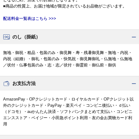
■商品の性質上、お届け地域が限定されているお品物がございます。
配送料金一覧表はこちら >>>
のし（掛紙）
無地・御祝・粗品・包装のみ・御見舞・寿・残暑御見舞・無地・内祝・
内祝（結婚）・御礼・包装のみ・快気祝・御見舞御礼・仏無地・仏無地
／状付・仏事包装のみ・志・志／状付・御霊前・御仏前・御供
お支払方法
AmazonPay・OPクレジットカード・ロイヤルカード・OPクレジット以
外のクレジットカード・PayPay・楽天ペイ・コンビニ後払い・ｄ払い
（ドコモ）・auかんたん決済・ソフトバンクまとめて支払い・コンビニ
エンスストア・ペイジー・小田急ポイント利用・友の会お買物カード利
用