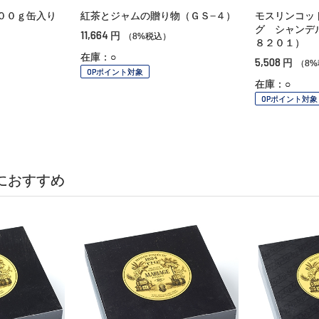
００ｇ缶入り
紅茶とジャムの贈り物（ＧＳ−４）
モスリンコッ
グ シャンデ
11,664
円
（8%税込）
８２０１）
在庫：○
5,508
円
（8
OPポイント対象
在庫：○
OPポイント対象
におすすめ