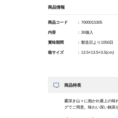
商品情報
商品コード
7000015305
内容
30個入
賞味期間
製造日より1050日
箱サイズ
13.5×13.5×3.5(cm)
商品特長
霧深き山々に抱かれ最上の味
グでご用意。味わい深い銘茶