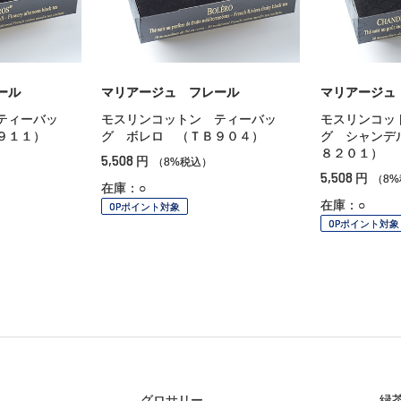
ール
マリアージュ フレール
マリアージュ
ティーバッ
モスリンコットン ティーバッ
モスリンコッ
９１１）
グ ボレロ （ＴＢ９０４）
グ シャンデ
８２０１）
5,508
円
（8%税込）
5,508
円
（8
在庫：○
在庫：○
OPポイント対象
OPポイント対象
グロサリー
緑