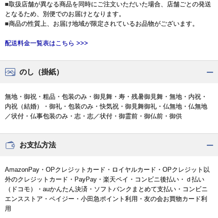
■取扱店舗が異なる商品を同時にご注文いただいた場合、店舗ごとの発送
となるため、別便でのお届けとなります。
■商品の性質上、お届け地域が限定されているお品物がございます。
配送料金一覧表はこちら >>>
のし（掛紙）
無地・御祝・粗品・包装のみ・御見舞・寿・残暑御見舞・無地・内祝・
内祝（結婚）・御礼・包装のみ・快気祝・御見舞御礼・仏無地・仏無地
／状付・仏事包装のみ・志・志／状付・御霊前・御仏前・御供
お支払方法
AmazonPay・OPクレジットカード・ロイヤルカード・OPクレジット以
外のクレジットカード・PayPay・楽天ペイ・コンビニ後払い・ｄ払い
（ドコモ）・auかんたん決済・ソフトバンクまとめて支払い・コンビニ
エンスストア・ペイジー・小田急ポイント利用・友の会お買物カード利
用