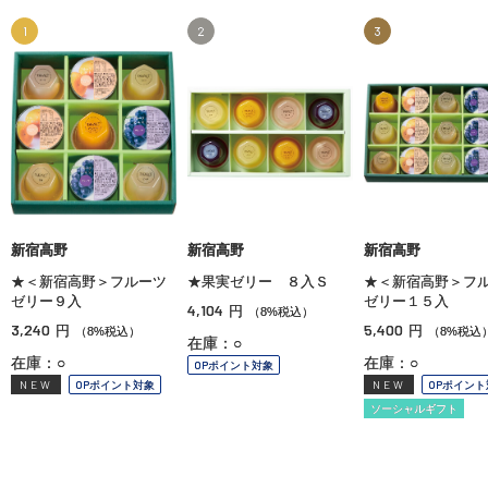
1
2
3
新宿高野
新宿高野
新宿高野
★＜新宿高野＞フルーツ
★果実ゼリー ８入Ｓ
★＜新宿高野＞フ
ゼリー９入
ゼリー１５入
4,104
円
（8%税込）
3,240
5,400
円
円
（8%税込）
（8%税込
在庫：○
在庫：○
在庫：○
OPポイント対象
NEW
OPポイント対象
NEW
OPポイント
ソーシャルギフト