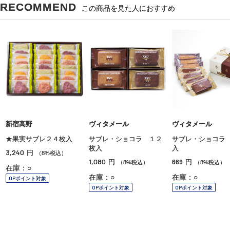
RECOMMEND
この商品を見た人におすすめ
新宿高野
ヴィタメール
ヴィタメール
★果実サブレ２４枚入
サブレ・ショコラ １２
サブレ・ショコラ
枚入
入
3,240
円
（8%税込）
1,080
669
円
円
（8%税込）
（8%税込）
在庫：○
在庫：○
在庫：○
OPポイント対象
OPポイント対象
OPポイント対象