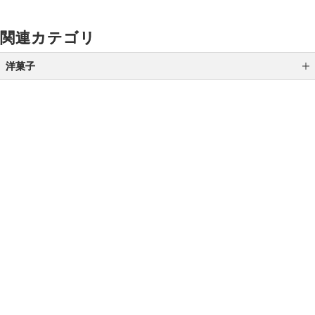
関連カテゴリ
洋菓子
シュークリーム
ダックワーズ
ラスク
ご利用ガイド
よくあるご質問
お問い合わせ
キャラメル
オンラインショッピングに関する電話でのお問い合わせ
パイ・サブレ・ミルフィーユ
0120-185-550
チョコレート
受付時間 10:00〜18:00（休業日を除く）
バームクーヘン
アイス
小田急百貨店オンラインショッピング
マカロン