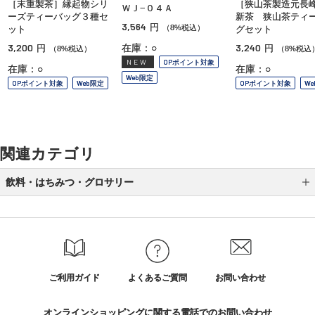
［末重製茶］縁起物シリ
［狭山茶製造元長
ＷＪ−０４Ａ
ーズティーバッグ３種セ
新茶 狭山茶ティ
3,564
円
（8%税込）
ット
グセット
3,200
3,240
在庫：○
円
円
（8%税込）
（8%税込
NEW
OPポイント対象
在庫：○
在庫：○
Web限定
OPポイント対象
Web限定
OPポイント対象
W
関連カテゴリ
飲料・はちみつ・グロサリー
調味料
はちみつ
グロサリー
ご利用ガイド
よくあるご質問
お問い合わせ
緑茶・紅茶・コーヒー・飲料
オンラインショッピングに関する電話でのお問い合わせ