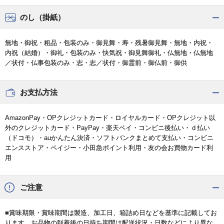
のし（掛紙）
無地・御祝・粗品・包装のみ・御見舞・寿・残暑御見舞・無地・内祝・
内祝（結婚）・御礼・包装のみ・快気祝・御見舞御礼・仏無地・仏無地
／状付・仏事包装のみ・志・志／状付・御霊前・御仏前・御供
お支払方法
AmazonPay・OPクレジットカード・ロイヤルカード・OPクレジット以
外のクレジットカード・PayPay・楽天ペイ・コンビニ後払い・ｄ払い
（ドコモ）・auかんたん決済・ソフトバンクまとめて支払い・コンビニ
エンスストア・ペイジー・小田急ポイント利用・友の会お買物カード利
用
ご注意
■賞味期限・賞味期間は製造、加工日、箱詰め日などを基準に記載してお
ります。お品物の到着後の日持ち期間は配送状況・日数などにより異な