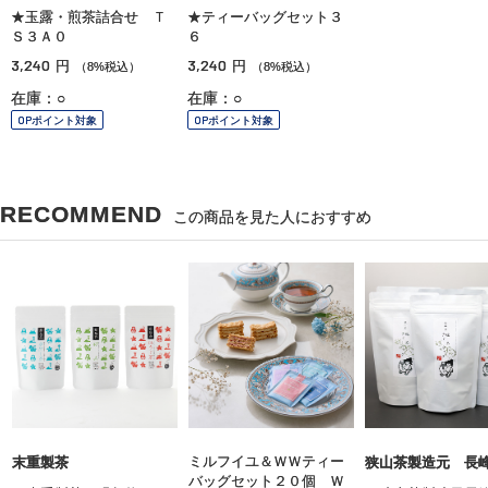
★玉露・煎茶詰合せ Ｔ
★ティーバッグセット３
Ｓ３Ａ０
６
3,240
3,240
円
円
（8%税込）
（8%税込）
在庫：○
在庫：○
OPポイント対象
OPポイント対象
RECOMMEND
この商品を見た人におすすめ
ミルフイユ＆ＷＷティー
末重製茶
狭山茶製造元 長
バッグセット２０個 Ｗ