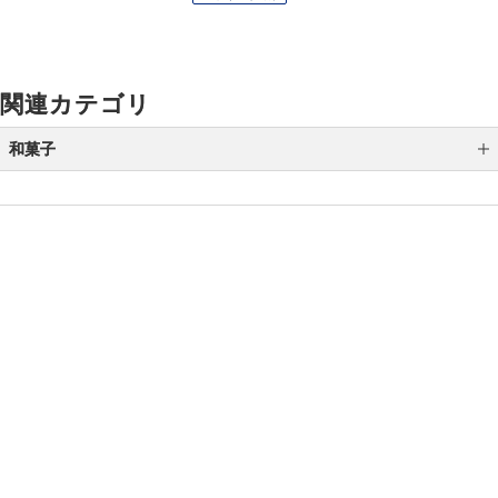
関連カテゴリ
和菓子
飴
甘納豆
かりんとう
ご利用ガイド
よくあるご質問
お問い合わせ
饅頭
オンラインショッピングに関する電話でのお問い合わせ
あんみつ
0120-185-550
ぜんざい・おしるこ
受付時間 10:00〜18:00（休業日を除く）
最中
カステラ