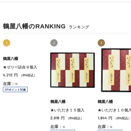
鶴屋八幡のRANKING
ランキング
1
2
3
鶴屋八幡
鶴屋八幡
鶴屋八幡
★ゼリー詰合９個入
★いただき１５個入
★いただき１０個
4,212
2,916
1,944
円
円
円
（8%税込）
（8%税込）
（8%税込
在庫：○
在庫：○
在庫：○