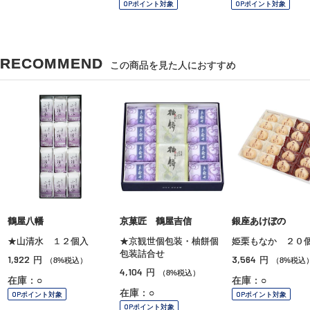
OPポイント対象
OPポイント対象
OPポイント対象
RECOMMEND
この商品を見た人におすすめ
鶴屋八幡
京菓匠 鶴屋吉信
銀座あけぼの
★山清水 １２個入
★京観世個包装・柚餅個
姫栗もなか ２０
包装詰合せ
1,922
3,564
円
円
（8%税込）
（8%税込
4,104
円
（8%税込）
在庫：○
在庫：○
在庫：○
OPポイント対象
OPポイント対象
OPポイント対象