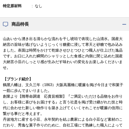
特定原材料
なし
商品特長
山あいから湧き出る清らかな流れを干し琥珀で表現した山清水。国産大
納言の旨味が逃げないようじっくり糖蜜に浸して寒天と砂糖で包み込み
ました。表面は時間をかけて乾燥させひとつひとつ職人が仕上げた逸品
です。お口に入れた瞬間のシャリッとした食感と内側に閉じ込めた国産
大納言小豆のしっとり感が生みだす味わいの変化をお楽しみくださいま
せ。
【ブランド紹介】
鶴屋八幡は、文久三年（1863）大阪高麗橋に暖簾を掲げ今日まで和菓子
一筋に歩んでまいりました。
創業より【隋尊命調達 応貴旨精製】『ご満足いただける品物をお作り
し、お客様に喜びをお届けする』と言う社是を掲げ受け継がれた技と時
代に合わせた新しい物作りを築き上げてくいくそれこそが暖簾の信用に
繋がる事だと考えます。
丹波地方に産する小豆、永年契約を結ぶ農家による白小豆など素材のこ
だわり、秀逸な菓子作りのために、自社工場にて熟練した職人によって