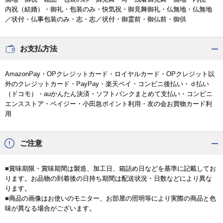
内祝（結婚）・御礼・包装のみ・快気祝・御見舞御礼・仏無地・仏無地
／状付・仏事包装のみ・志・志／状付・御霊前・御仏前・御供
お支払方法
AmazonPay・OPクレジットカード・ロイヤルカード・OPクレジット以
外のクレジットカード・PayPay・楽天ペイ・コンビニ後払い・ｄ払い
（ドコモ）・auかんたん決済・ソフトバンクまとめて支払い・コンビニ
エンスストア・ペイジー・小田急ポイント利用・友の会お買物カード利
用
ご注意
■賞味期限・賞味期間は製造、加工日、箱詰め日などを基準に記載してお
ります。お品物の到着後の日持ち期間は配送状況・日数などにより異な
ります。
■商品の画像はお使いのモニター、お部屋の照明等により実際の商品と色
味が異なる場合がございます。