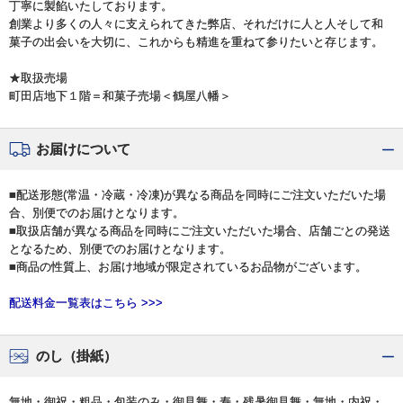
丁寧に製餡いたしております。
創業より多くの人々に支えられてきた弊店、それだけに人と人そして和
菓子の出会いを大切に、これからも精進を重ねて参りたいと存じます。
★取扱売場
町田店地下１階＝和菓子売場＜鶴屋八幡＞
お届けについて
■配送形態(常温・冷蔵・冷凍)が異なる商品を同時にご注文いただいた場
合、別便でのお届けとなります。
■取扱店舗が異なる商品を同時にご注文いただいた場合、店舗ごとの発送
となるため、別便でのお届けとなります。
■商品の性質上、お届け地域が限定されているお品物がございます。
配送料金一覧表はこちら >>>
のし（掛紙）
無地・御祝・粗品・包装のみ・御見舞・寿・残暑御見舞・無地・内祝・