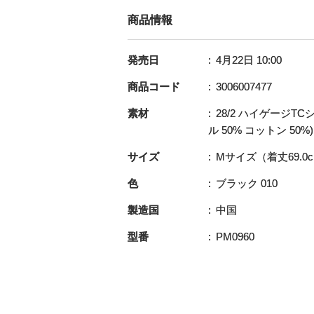
商品情報
発売日
4月22日 10:00
商品コード
3006007477
素材
28/2 ハイゲージT
ル 50% コットン 50%)
サイズ
Mサイズ（着丈69.0
色
ブラック 010
製造国
中国
型番
PM0960