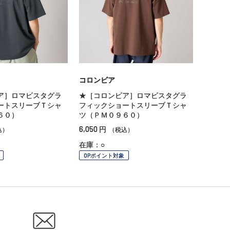
コロンビア
ア］ロマビスタグラ
★［コロンビア］ロマビスタグラ
ートスリーブＴシャ
フィックショートスリーブＴシャ
６０）
ツ（ＰＭ０９６０）
6,050
円
込）
（税込）
在庫：○
OPポイント対象