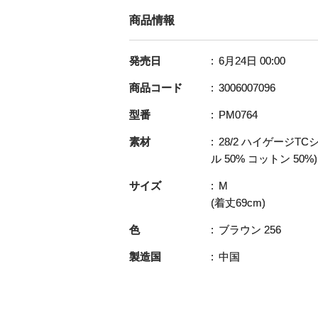
商品情報
発売日
6月24日 00:00
商品コード
3006007096
型番
PM0764
素材
28/2 ハイゲージT
ル 50% コットン 50%)
サイズ
M
(着丈69cm)
色
ブラウン 256
製造国
中国