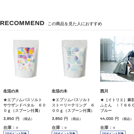
RECOMMEND
この商品を見た人におすすめ
生活の木
生活の木
西川
★エプソムバスソルト
★エプソムバスソルト
★［イトリエ］麻
サウザンドペタル ６０
ストーリーテリング ６
ふとん ＩＴ６
０ｇ（スプーン付属）
００ｇ（スプーン付属）
ブルー
3,850
3,850
44,000
円
円
円
（税込）
（税込）
（税込）
在庫：○
在庫：○
在庫：○
OPポイント対象
OPポイント対象
OPポイント対象