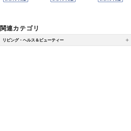
関連カテゴリ
リビング・ヘルス＆ビューティー
防災グッズ特集
カテゴリから選ぶ
ブランド
ご利用ガイド
よくあるご質問
お問い合わせ
リビング
オンラインショッピングに関する電話でのお問い合わせ
ファッション
0120-185-550
エース
受付時間 10:00〜18:00（休業日を除く）
タオル・バス・トイレタリー