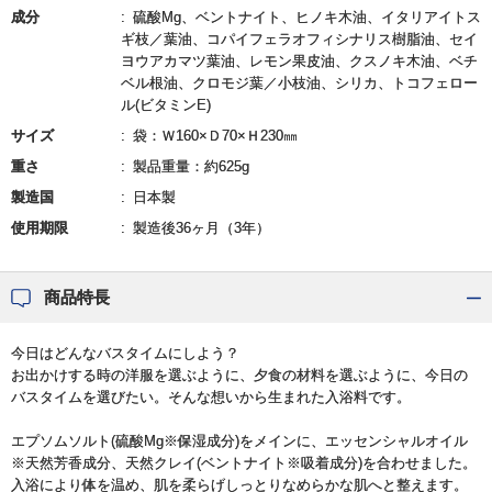
成分
硫酸Mg、ベントナイト、ヒノキ木油、イタリアイトス
ギ枝／葉油、コパイフェラオフィシナリス樹脂油、セイ
ヨウアカマツ葉油、レモン果皮油、クスノキ木油、ベチ
ベル根油、クロモジ葉／小枝油、シリカ、トコフェロー
ル(ビタミンE)
サイズ
袋：Ｗ160×Ｄ70×Ｈ230㎜
重さ
製品重量：約625g
製造国
日本製
使用期限
製造後36ヶ月（3年）
商品特長
今日はどんなバスタイムにしよう？
お出かけする時の洋服を選ぶように、夕食の材料を選ぶように、今日の
バスタイムを選びたい。そんな想いから生まれた入浴料です。
エプソムソルト(硫酸Mg※保湿成分)をメインに、エッセンシャルオイル
※天然芳香成分、天然クレイ(ベントナイト※吸着成分)を合わせました。
入浴により体を温め、肌を柔らげしっとりなめらかな肌へと整えます。