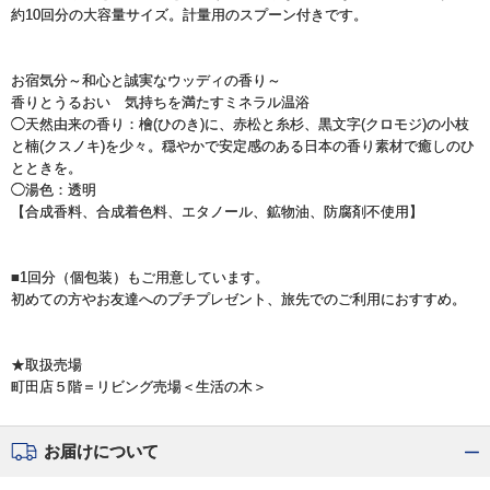
約10回分の大容量サイズ。計量用のスプーン付きです。
お宿気分～和心と誠実なウッディの香り～
香りとうるおい 気持ちを満たすミネラル温浴
◯天然由来の香り：檜(ひのき)に、赤松と糸杉、黒文字(クロモジ)の小枝
と楠(クスノキ)を少々。穏やかで安定感のある日本の香り素材で癒しのひ
とときを。
◯湯色：透明
【合成香料、合成着色料、エタノール、鉱物油、防腐剤不使用】
■1回分（個包装）もご用意しています。
初めての方やお友達へのプチプレゼント、旅先でのご利用におすすめ。
★取扱売場
町田店５階＝リビング売場＜生活の木＞
お届けについて