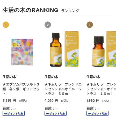
生活の木のRANKING
ランキング
1
2
3
生活の木
生活の木
生活の木
★エプソムバスソルト３
★ネムリラ ブレンドエ
★ネムリラ ブレ
種 各２個 ギフトセッ
ッセンシャルオイル シ
ッセンシャルオイ
ト
トラス ３０ｍｌ
トラス １０ｍｌ
3,795
4,070
1,980
円
円
円
（税込）
（税込）
（税込）
在庫：○
在庫：○
在庫：○
OPポイント対象
OPポイント対象
OPポイント対象