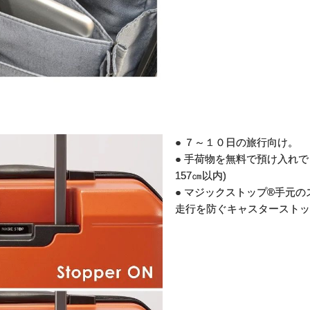
● ７～１０日の旅行向け。
● 手荷物を無料で預け入れ
157㎝以内)
● マジックストップ®手元
走行を防ぐキャスターストッ