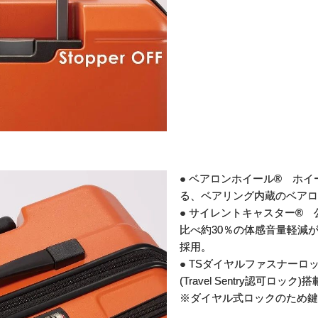
● ベアロンホイール® ホ
る、ベアリング内蔵のベアロ
● サイレントキャスター®
比べ約30％の体感音量軽減
採用。
● TSダイヤルファスナーロ
(Travel Sentry認可
※ダイヤル式ロックのため鍵