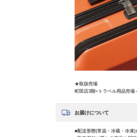
★取扱売場
町田店3階=トラベル用品売場
お届けについて
■配送形態(常温・冷蔵・冷凍