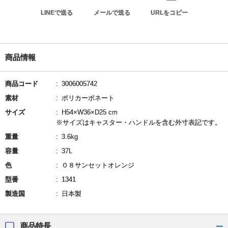
LINEで送る
メールで送る
URLをコピー
商品情報
商品コード
3006005742
素材
ポリカーボネート
サイズ
H54×W36×D25 cm
※サイズはキャスター・ハンドルを含む外寸表記です。
重量
3.6kg
容量
37L
色
０８サンセットオレンジ
型番
1341
製造国
日本製
商品特長