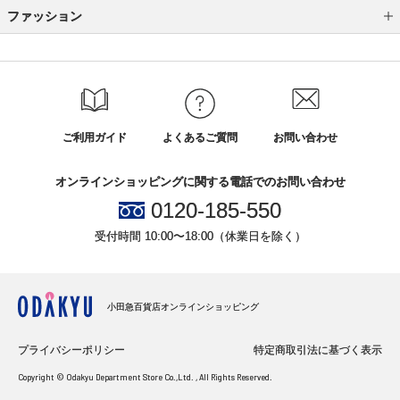
ファッション
バッグ
財布・革小物
傘
ご利用ガイド
よくあるご質問
お問い合わせ
ハンカチ
オンラインショッピングに関する電話でのお問い合わせ
手袋・マフラー・ストール
0120-185-550
メンズ雑貨
受付時間 10:00〜18:00（休業日を除く）
zakka marche for women
zakka marche for men
小田急百貨店オンラインショッピング
ラシット
プライバシーポリシー
特定商取引法に基づく表示
フェイラー
Copyright © Odakyu Department Store Co.,Ltd. , All Rights Reserved.
シガーロ