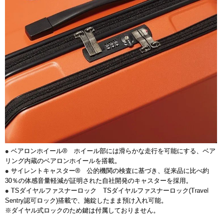
● ベアロンホイール® ホイール部には滑らかな走行を可能にする、ベア
リング内蔵のベアロンホイールを搭載。
● サイレントキャスター® 公的機関の検査に基づき、従来品に比べ約
30％の体感音量軽減が証明された自社開発のキャスターを採用。
● TSダイヤルファスナーロック TSダイヤルファスナーロック(Travel
Sentry認可ロック)搭載で、施錠したまま預け入れ可能。
※ダイヤル式ロックのため鍵は付属しておりません。